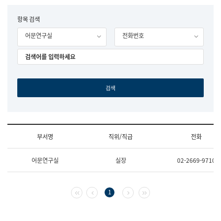
립
국
F
항목 검색
어
o
원
어문연구실
전화번호
r
조
m
직
도
국
어
원
원
장
기
획
연
수
부서명
직위/직급
전화
부
기
조
획
어문연구실
실장
02-2669-9710
직
운
및
영
업
과
무
공
첫 페이지
이전 페이지
다음 페이지
마지막 페이지
1
소
공
개
언
(부
어
서
과