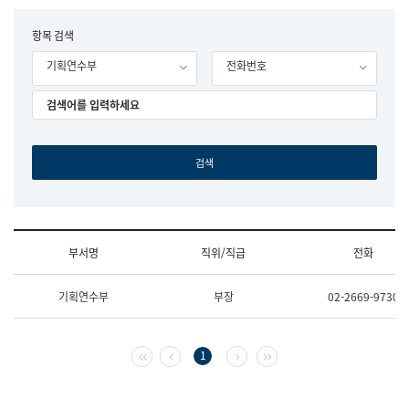
립
국
F
항목 검색
어
o
원
기획연수부
전화번호
r
조
m
직
도
국
어
원
원
장
기
획
연
수
부서명
직위/직급
전화
부
기
조
획
기획연수부
부장
02-2669-9730
직
운
및
영
업
과
무
공
첫 페이지
이전 페이지
다음 페이지
마지막 페이지
1
소
공
개
언
(부
어
서
과