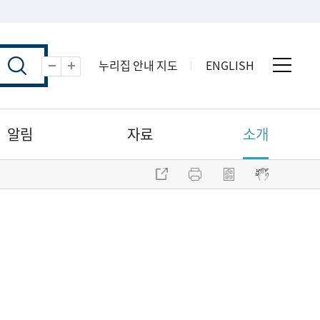
누리집 안내 지도
ENGLISH
전체 
축소
확대
알림
자료
소개
주소 복사
프린트
점자파일 내려받기
점자뷰어 보