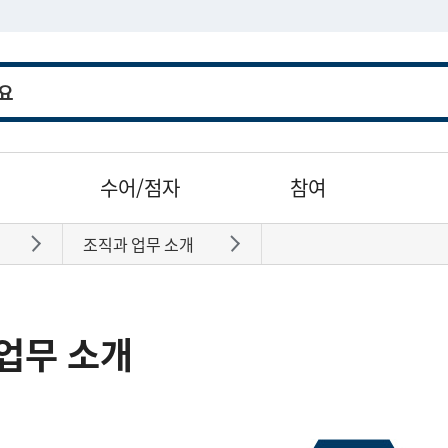
수어/점자
참여
조직과 업무 소개
바로가기
바로가기
업무 소개