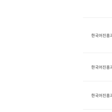
실
어
문
연
구
과
한국어진흥
어
문
연
구
과
한국어진흥
(사
전
팀)
언
어
한국어진흥
정
보
과