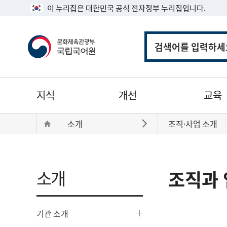
이 누리집은 대한민국 공식 전자정부 누리집입니다.
통
합
검
색
주
지식
개선
교육
메
뉴
현
Home
소개
조직·사업 소개
바로가기
재
위
치:
소개
조직과 
기관 소개