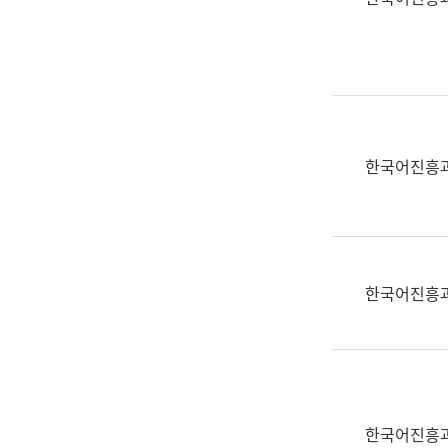
(부
획
서
운
명,
영
직
과
위/
공
직
공
급,
언
한국어진흥
전
어
화,
과
담
교
당
육
업
연
한국어진흥
무)
수
과
어
문
연
구
한국어진흥