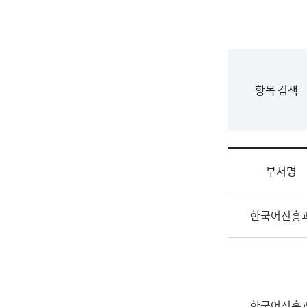
국
립
국
어
원
F
항목 검색
조
o
직
r
도
m
국
어
부서명
원
원
조
장
한국어진흥
직
기
및
획
업
연
무
수
소
부
개
기
한국어진흥