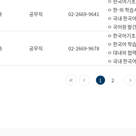
ㅇ 한국어기초
ㅇ 한-외 학습
과
공무직
02-2669-9641
ㅇ 국내 한국
ㅇ 국어원 발간
ㅇ 한국어기초
ㅇ 한국어 학
과
공무직
02-2669-9678
ㅇ 대내외 협력
ㅇ 국내 한국
첫 페이지
이전 페이지
1
2