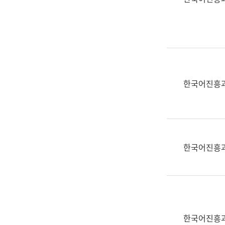
(부
획
서
운
명,
영
직
과
위/
공
직
공
급,
언
한국어진흥
전
어
화,
과
담
교
당
육
업
연
한국어진흥
무)
수
과
어
문
연
구
한국어진흥