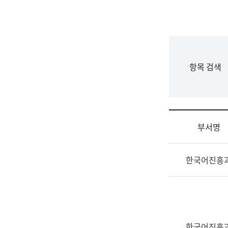
국
립
국
어
원
F
항목 검색
조
o
직
r
도
m
국
어
부서명
원
원
조
장
한국어진흥
직
기
및
획
업
연
무
수
소
부
개
기
한국어진흥