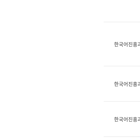
실
어
문
연
구
과
한국어진흥
어
문
연
구
과
한국어진흥
(사
전
팀)
언
어
한국어진흥
정
보
과