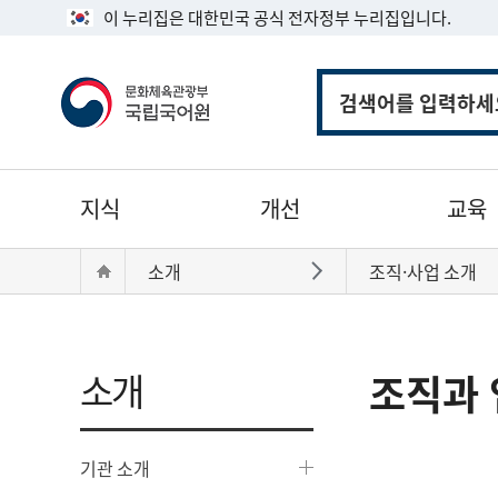
이 누리집은 대한민국 공식 전자정부 누리집입니다.
통
합
검
색
주
지식
개선
교육
메
뉴
현
Home
소개
조직·사업 소개
바로가기
재
위
치:
소개
조직과 
기관 소개