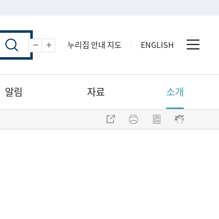
누리집 안내 지도
ENGLISH
전체 
축소
확대
알림
자료
소개
주소 복사
프린트
점자파일 내려받기
점자뷰어 보