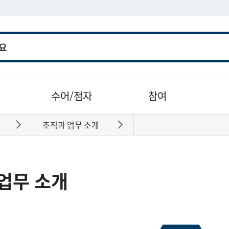
수어/점자
참여
조직과 업무 소개
바로가기
바로가기
업무 소개