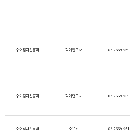
명,
교
직
육
위/
연
직
수
급,
과
전
어
화,
문
담
연
당
구
수어점자진흥과
학예연구사
02-2669-9698
업
실
무)
어
문
연
구
과
어
문
연
수어점자진흥과
학예연구사
02-2669-9696
구
과
(사
전
팀)
언
어
수어점자진흥과
주무관
02-2669-9613
정