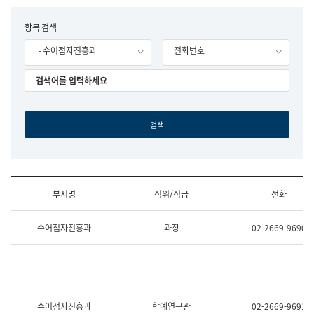
립
국
F
항목 검색
어
o
원
- 수어점자진흥과
전화번호
r
조
m
직
도
국
어
원
원
장
기
획
연
수
부서명
직위/직급
전화
부
기
조
획
수어점자진흥과
과장
02-2669-9690
직
운
및
영
업
과
무
공
소
공
개
언
(부
어
수어점자진흥과
학예연구관
02-2669-9691
서
과