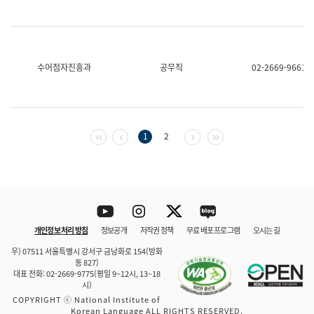
수어점자진흥과
공무직
02-2669-9661
첫 페이지
이전 페이지
다음 페이지
마지막 페이지
1
2
Youtube
Instagram
Twitter
blog
개인정보 처리 방침
정보공개
저작권 정책
무료 배포 프로그램
오시는 길
바로 가기
문체부와 소속기관
우) 07511 서울특별시 강서구 금낭화로 154(방화
동 827)
대표 전화: 02-2669-9775(평일 9~12시, 13~18
시)
COPYRIGHT ⓒ National Institute of
Korean Language ALL RIGHTS RESERVED.