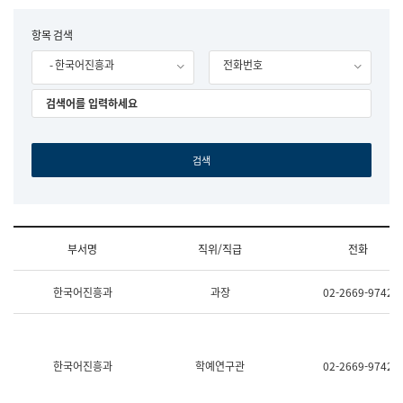
립
국
F
항목 검색
어
o
원
- 한국어진흥과
전화번호
r
조
m
직
도
국
어
원
원
장
기
획
연
수
부서명
직위/직급
전화
부
기
조
획
한국어진흥과
과장
02-2669-9742
직
운
및
영
업
과
무
공
소
공
한국어진흥과
학예연구관
02-2669-9742
개
언
(부
어
서
과