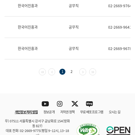
보
한국어진흥과
공무직
02-2669-9764
과
한
국
어
한국어진흥과
공무직
02-2669-9641
진
흥
과
수
한국어진흥과
공무직
02-2669-9678
어
점
자
진
흥
첫 페이지
이전 페이지
다음 페이지
마지막 페이지
1
2
과
Youtube
Instagram
Twitter
blog
개인정보 처리 방침
정보공개
저작권 정책
무료 배포 프로그램
오시는 길
바로 가기
문체부와 소속기관
우) 07511 서울특별시 강서구 금낭화로 154(방화
동 827)
대표 전화: 02-2669-9775(평일 9~12시, 13~18