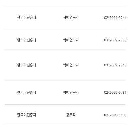
명,
교
직
육
위/
연
한국어진흥과
학예연구사
02-2669-9744
직
수
급,
과
전
어
화,
문
담
연
한국어진흥과
학예연구사
02-2669-9782
당
구
업
실
무)
어
문
연
한국어진흥과
학예연구사
02-2669-9743
구
과
어
문
연
한국어진흥과
학예연구사
02-2669-9786
구
과
(사
전
팀)
한국어진흥과
공무직
02-2669-9631
언
어
정