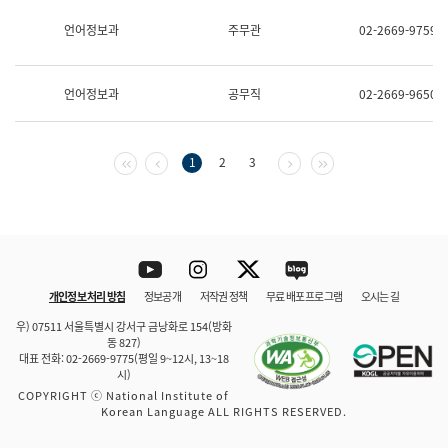
보
과
언어정보과
주무관
02-2669-9759
한
국
어
언어정보과
공무직
02-2669-9650
진
흥
과
수
첫 페이지
이전 페이지
다음 페이지
마지막 페이지
1
2
3
어
점
자
진
흥
과
Youtube
Instagram
Twitter
blog
개인정보 처리 방침
정보공개
저작권 정책
무료 배포 프로그램
오시는 길
바로 가기
문체부와 소속기관
우) 07511 서울특별시 강서구 금낭화로 154(방화
동 827)
대표 전화: 02-2669-9775(평일 9~12시, 13~18
시)
COPYRIGHT ⓒ National Institute of
Korean Language ALL RIGHTS RESERVED.