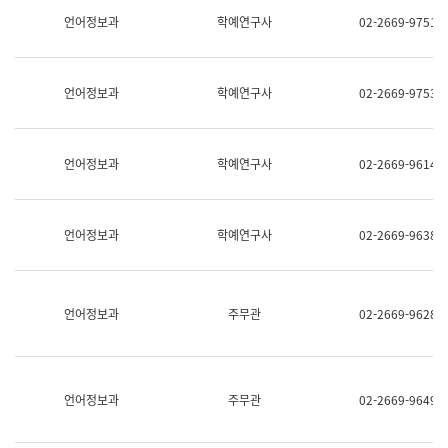
명,
교
언어정보과
학예연구사
02-2669-9751
직
육
위/
연
직
수
급,
과
언어정보과
학예연구사
02-2669-9753
전
어
화,
문
담
연
당
구
언어정보과
학예연구사
02-2669-9614
업
실
무)
어
문
연
언어정보과
학예연구사
02-2669-9638
구
과
어
문
연
언어정보과
주무관
02-2669-9628
구
과
(사
전
팀)
언어정보과
주무관
02-2669-9649
언
어
정