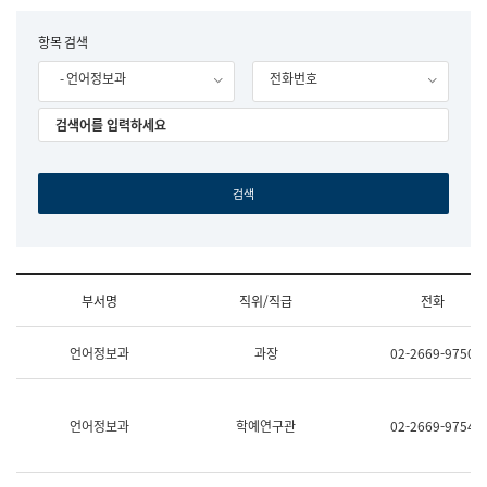
립
국
F
항목 검색
어
o
원
- 언어정보과
전화번호
r
조
m
직
도
국
어
원
원
장
기
획
연
수
부서명
직위/직급
전화
부
기
조
획
언어정보과
과장
02-2669-9750
직
운
및
영
업
과
무
공
언어정보과
학예연구관
02-2669-9754
소
공
개
언
(부
어
서
과