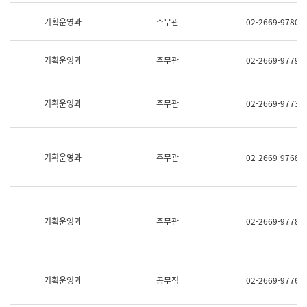
명,
교
직
기획운영과
주무관
02-2669-9780
육
위/
연
직
수
급,
과
기획운영과
주무관
02-2669-9779
전
어
화,
문
담
연
당
기획운영과
주무관
02-2669-9773
구
업
실
무)
어
문
연
기획운영과
주무관
02-2669-9768
구
과
어
문
연
구
기획운영과
주무관
02-2669-9778
과
(사
전
팀)
언
기획운영과
공무직
02-2669-9776
어
정