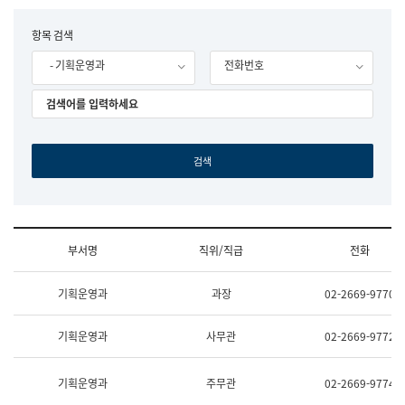
립
국
F
항목 검색
어
o
원
- 기획운영과
전화번호
r
조
m
직
도
국
어
원
원
장
기
획
연
수
부서명
직위/직급
전화
부
기
조
획
기획운영과
과장
02-2669-9770
직
운
및
영
업
과
기획운영과
사무관
02-2669-9772
무
공
소
공
개
언
기획운영과
주무관
02-2669-9774
(부
어
서
과