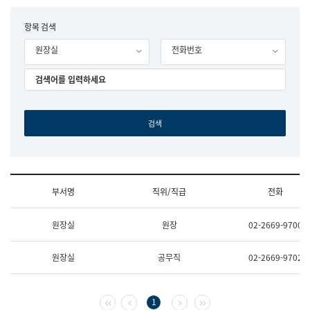
립
국
F
항목 검색
어
o
원
원장실
전화번호
r
조
m
직
도
국
어
원
원
장
기
획
연
수
부서명
직위/직급
전화
부
기
조
획
원장실
원장
02-2669-9700
직
운
및
영
업
과
원장실
공무직
02-2669-9702
무
공
소
공
개
언
(부
어
첫 페이지
이전 페이지
다음 페이지
마지막 페이지
1
서
과