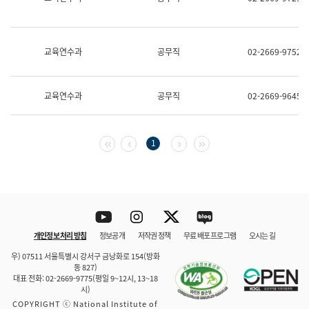
보
과
한
국
교육연수과
공무직
02-2669-9752
어
진
흥
과
교육연수과
공무직
02-2669-9645
수
어
점
자
첫 페이지
이전 페이지
다음 페이지
마지막 페이지
1
진
흥
과
Youtube
Instagram
Twitter
blog
개인정보 처리 방침
정보공개
저작권 정책
무료 배포 프로그램
오시는 길
바로 가기
문체부와 소속기관
우) 07511 서울특별시 강서구 금낭화로 154(방화
동 827)
대표 전화: 02-2669-9775(평일 9~12시, 13~18
시)
COPYRIGHT ⓒ National Institute of