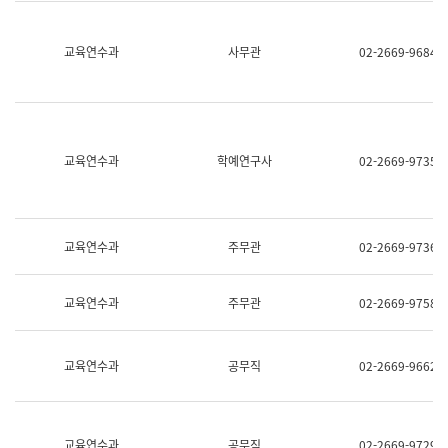
명,
교
직
육
위/
연
교육연수과
사무관
02-2669-9684
직
수
급,
과
전
어
화,
문
담
연
당
구
교육연수과
학예연구사
02-2669-9735
업
실
무)
어
문
연
구
교육연수과
주무관
02-2669-9736
과
어
문
교육연수과
주무관
02-2669-9758
연
구
과
(사
교육연수과
공무직
02-2669-9662
전
팀)
언
어
정
교육연수과
공무직
02-2669-9729