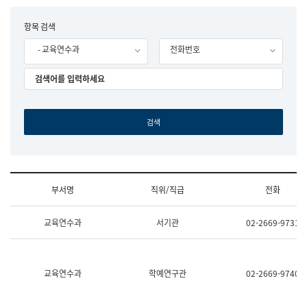
립
국
F
항목 검색
어
o
원
- 교육연수과
전화번호
r
조
m
직
도
국
어
원
원
장
기
획
연
수
부서명
직위/직급
전화
부
기
조
획
교육연수과
서기관
02-2669-9731
직
운
및
영
업
과
무
공
소
공
교육연수과
학예연구관
02-2669-9740
개
언
(부
어
서
과