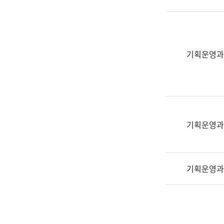
실
어
문
연
구
기획운영과
과
어
문
연
구
과
기획운영과
(사
전
팀)
기획운영과
언
어
정
보
과