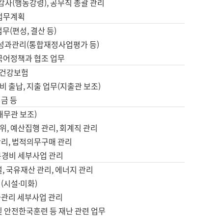
 감사(행동강령), 공무직 총괄 관리
 업무계획
업무(편성, 결산 등)
, 성과관리(통합재정사업평가 등)
 국어정책과 협조 업무
, 건강보험
 출납, 지출 업무(지출관 보조)
금 등
재무관 보조)
, 예산집행 관리, 회계직 관리
관리, 법적의무구매 관리
본경비 세부사업 관리
설, 국유재산 관리, 에너지 관리
(시설·미화)
사관리 세부사업 관리
및 안전한국훈련 등 재난 관련 업무