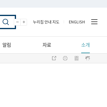
누리집 안내 지도
ENGLISH
전체 
축소
확대
알림
자료
소개
주소 복사
프린트
점자파일 내려받기
점자뷰어 보