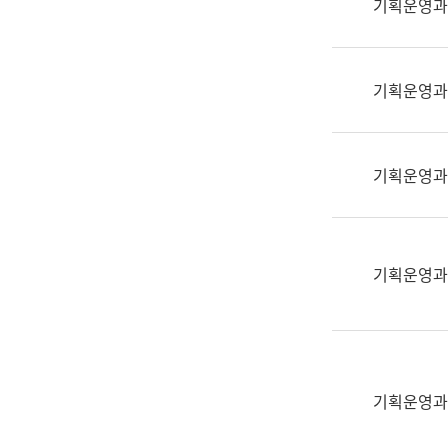
기획운영과
(부
획
서
운
명,
영
직
기획운영과
과
위/
공
직
공
급,
언
기획운영과
전
어
화,
과
담
교
당
육
기획운영과
업
연
무)
수
과
어
문
기획운영과
연
구