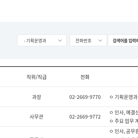
- 기획운영과
전화번호
직위/직급
전화
과장
02-2669-9770
ㅇ 기획운영과
ㅇ 인사, 예결산
사무관
02-2669-9772
ㅇ 주요 업무 
ㅇ 인사, 공무