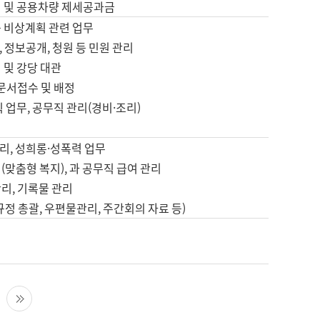
영 및 공용차량 제세공과금
등 비상계획 관련 업무
 정보공개, 청원 등 민원 관리
 및 강당 대관
 문서접수 및 배정
직 업무, 공무직 관리(경비·조리)
영
리, 성희롱·성폭력 업무
(맞춤형 복지), 과 공무직 급여 관리
리, 기록물 관리
규정 총괄, 우편물관리, 주간회의 자료 등)
영
다음 페이지
마지막 페이지