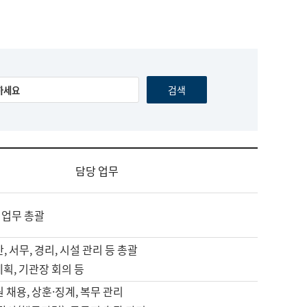
담당 업무
 업무 총괄
, 서무, 경리, 시설 관리 등 총괄
계획, 기관장 회의 등
원 채용, 상훈·징계, 복무 관리