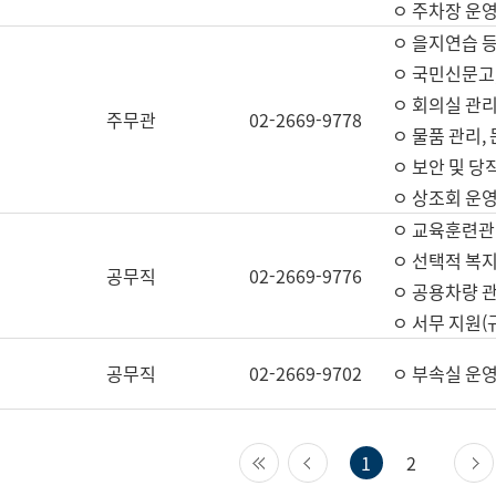
ㅇ 주차장 운
ㅇ 을지연습 
ㅇ 국민신문고,
ㅇ 회의실 관리
주무관
02-2669-9778
ㅇ 물품 관리,
ㅇ 보안 및 당
ㅇ 상조회 운
ㅇ 교육훈련관
ㅇ 선택적 복지
공무직
02-2669-9776
ㅇ 공용차량 관
ㅇ 서무 지원(
공무직
02-2669-9702
ㅇ 부속실 운
첫 페이지
이전 페이지
1
2