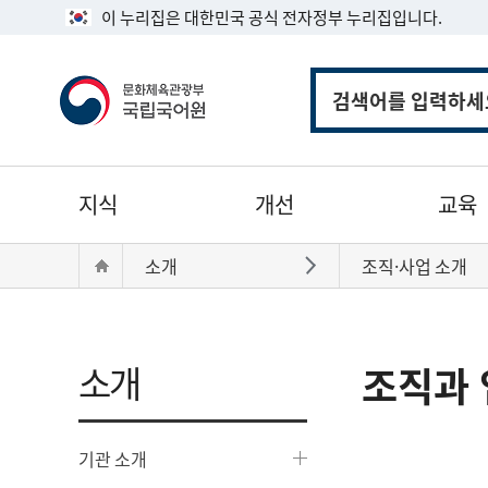
이 누리집은 대한민국 공식 전자정부 누리집입니다.
통
합
검
색
주
지식
개선
교육
메
뉴
현
Home
소개
조직·사업 소개
바로가기
재
위
치:
소개
조직과 
기관 소개