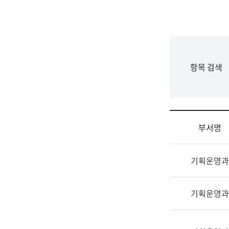
국
립
국
어
원
F
항목 검색
조
o
직
r
도
m
국
어
부서명
원
원
조
장
기획운영과
직
기
및
획
업
연
기획운영과
무
수
소
부
개
기