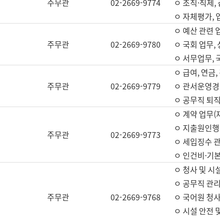
주무관
02-2669-9774
ㅇ 조직·직제,
ㅇ 자체평가,
ㅇ 예산 관련 
주무관
02-2669-9780
ㅇ 국회 업무
ㅇ 서무업무,
ㅇ 급여, 연금
주무관
02-2669-9779
ㅇ 관서운영경비
ㅇ 공무직 퇴직
ㅇ 계약 업무(
ㅇ 지출원인행위
주무관
02-2669-9773
ㅇ 세입징수 
ㅇ 인건비·기
ㅇ 청사 및 시
ㅇ 공무직 관리
주무관
02-2669-9768
ㅇ 국어원 청
ㅇ 시설 안전 