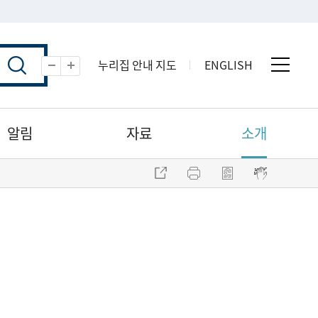
누리집 안내 지도
ENGLISH
전체 
축소
확대
알림
자료
소개
주소 복사
프린트
점자파일 내려받기
점자뷰어 보