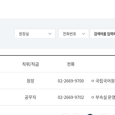
원장실
전화번호
직위/직급
전화
원장
02-2669-9700
ㅇ 국립국어원
공무직
02-2669-9702
ㅇ 부속실 운