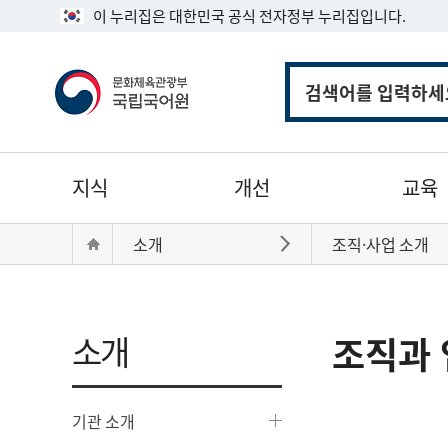
이 누리집은 대한민국 공식 전자정부 누리집입니다.
통
합
검
색
주
지식
개선
교육
메
뉴
현
Home
소개
조직·사업 소개
바로가기
재
위
치:
소개
조직과 
기관 소개