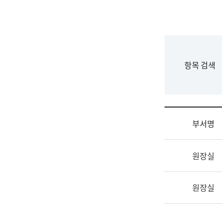
국
립
국
어
원
F
항목 검색
조
o
직
r
도
m
국
어
부서명
원
원
조
장
원장실
직
기
및
획
업
연
원장실
무
수
소
부
개
기