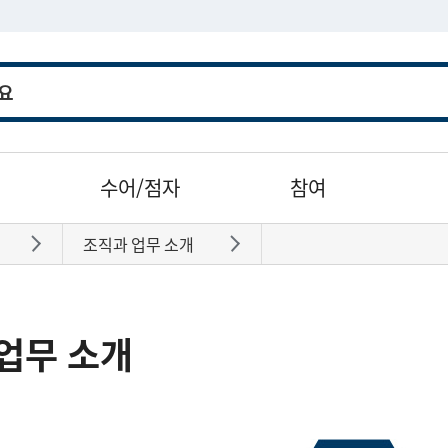
수어/점자
참여
조직과 업무 소개
바로가기
바로가기
업무 소개