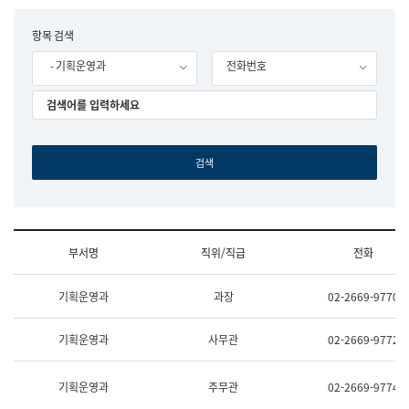
립
국
F
항목 검색
어
o
원
- 기획운영과
전화번호
r
조
m
직
도
국
어
원
원
장
기
획
연
수
부서명
직위/직급
전화
부
기
조
획
기획운영과
과장
02-2669-9770
직
운
및
영
업
과
기획운영과
사무관
02-2669-9772
무
공
소
공
개
언
기획운영과
주무관
02-2669-9774
(부
어
서
과