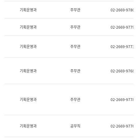
명,
교
직
기획운영과
주무관
02-2669-9780
육
위/
연
직
수
급,
과
기획운영과
주무관
02-2669-9779
전
어
화,
문
담
연
당
기획운영과
주무관
02-2669-9773
구
업
실
무)
어
문
연
기획운영과
주무관
02-2669-9768
구
과
어
문
연
구
기획운영과
주무관
02-2669-9778
과
(사
전
팀)
언
기획운영과
공무직
02-2669-9776
어
정