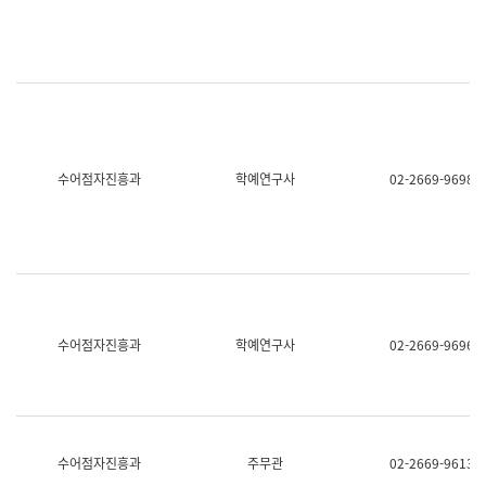
명,
교
직
육
위/
연
직
수
급,
과
전
어
화,
문
담
연
당
구
수어점자진흥과
학예연구사
02-2669-9698
업
실
무)
어
문
연
구
과
어
문
연
수어점자진흥과
학예연구사
02-2669-9696
구
과
(사
전
팀)
언
어
수어점자진흥과
주무관
02-2669-9613
정