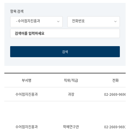
립
국
F
항목 검색
어
o
원
- 수어점자진흥과
전화번호
r
조
m
직
도
국
어
원
원
장
기
획
연
수
부서명
직위/직급
전화
부
기
조
획
수어점자진흥과
과장
02-2669-9690
직
운
및
영
업
과
무
공
소
공
개
언
(부
어
수어점자진흥과
학예연구관
02-2669-9691
서
과