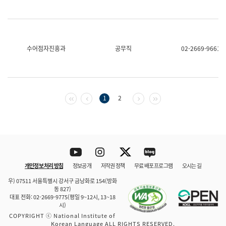
수어점자진흥과
공무직
02-2669-9661
첫 페이지
이전 페이지
다음 페이지
마지막 페이지
1
2
Youtube
Instagram
Twitter
blog
개인정보 처리 방침
정보공개
저작권 정책
무료 배포 프로그램
오시는 길
바로 가기
문체부와 소속기관
우) 07511 서울특별시 강서구 금낭화로 154(방화
동 827)
대표 전화: 02-2669-9775(평일 9~12시, 13~18
시)
COPYRIGHT ⓒ National Institute of
Korean Language ALL RIGHTS RESERVED.