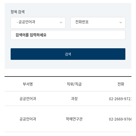
립
국
F
항목 검색
어
o
원
- 공공언어과
전화번호
r
조
m
직
도
국
어
원
원
장
기
획
연
수
부서명
직위/직급
전화
부
기
조
획
공공언어과
과장
02-2669-9721
직
운
및
영
업
과
무
공
공공언어과
학예연구관
02-2669-9766
소
공
개
언
(부
어
서
과