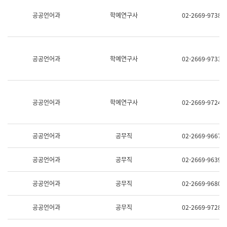
명,
교
공공언어과
학예연구사
02-2669-9738
직
육
위/
연
직
수
급,
과
전
어
공공언어과
학예연구사
02-2669-9733
화,
문
담
연
당
구
업
실
무)
어
공공언어과
학예연구사
02-2669-9724
문
연
구
과
공공언어과
공무직
02-2669-9667
어
문
연
공공언어과
공무직
02-2669-9639
구
과
(사
공공언어과
공무직
02-2669-9680
전
팀)
언
공공언어과
공무직
02-2669-9728
어
정