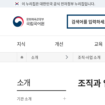
이 누리집은 대한민국 공식 전자정부 누리집입니다.
통
합
검
색
주
지식
개선
교육
메
뉴
현
Home
소개
조직·사업 소개
바로가기
재
위
치:
소개
조직과 
기관 소개