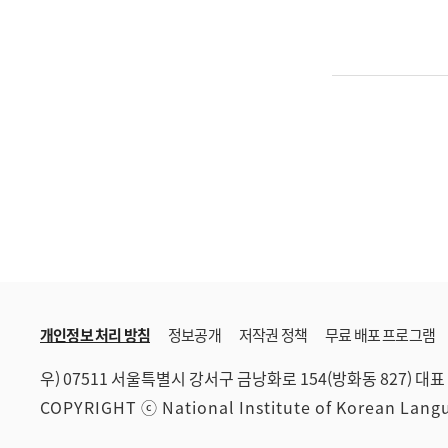
개인정보 처리 방침
정보공개
저작권 정책
무료 배포 프로그램
우) 07511 서울특별시 강서구 금낭화로 154(방화동 827)
대표 
COPYRIGHT ⓒ National Institute of Korean Lan