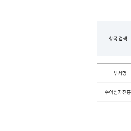
국
립
국
어
원
F
항목 검색
조
o
직
r
도
m
국
어
부서명
원
원
조
장
수어점자진흥
직
기
및
획
업
연
무
수
소
부
개
기