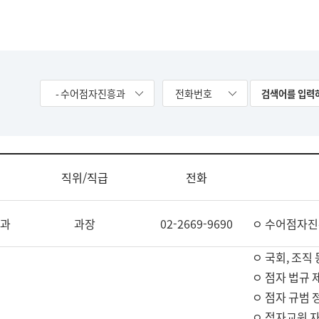
- 수어점자진흥과
전화번호
직위/직급
전화
과
과장
02-2669-9690
ㅇ 수어점자진
ㅇ 국회, 조직 
ㅇ 점자 법규 
ㅇ 점자 규범 
ㅇ 점자교원 