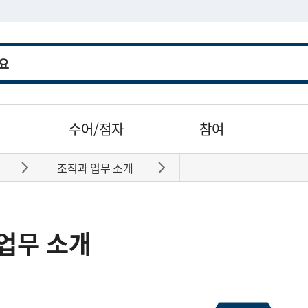
수어/점자
참여
조직과 업무 소개
바로가기
바로가기
업무 소개