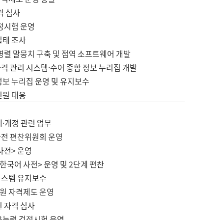
격 심사
검정시험 운영
실태 조사
병렬 말뭉치 구축 및 점역 소프트웨어 개발
격 관리 시스템·수어 종합 정보 누리집 개발
정보 누리집 운영 및 유지보수
민원 대응
제·개정 관련 업무
사전 편찬위원회 운영
사전> 운영
한국어 사전> 운영 및 2단계 편찬
시스템 유지보수
원 자격제도 운영
원 자격 심사
육능력 검정시험 운영