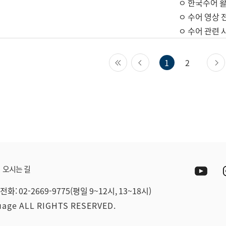
ㅇ 한국수어 활
ㅇ 수어 영상 
ㅇ 수어 관련 
첫 페이지
이전 페이지
1
2
Yout
오시는 길
전화: 02-2669-9775(평일 9~12시, 13~18시)
guage ALL RIGHTS RESERVED.