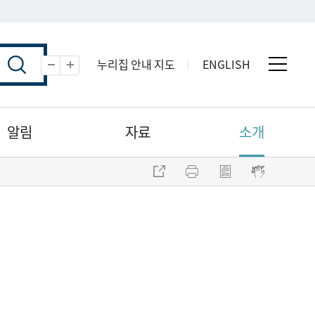
누리집 안내 지도
ENGLISH
전체 
축소
확대
알림
자료
소개
주소 복사
프린트
점자파일 내려받기
점자뷰어 보