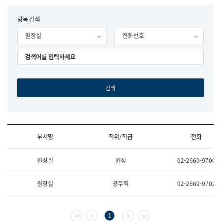
립
국
F
항목 검색
어
o
원
원장실
전화번호
r
조
m
직
도
국
어
원
원
장
기
획
연
수
부서명
직위/직급
전화
부
기
조
획
원장실
원장
02-2669-9700
직
운
및
영
업
과
원장실
공무직
02-2669-9702
무
공
소
공
개
언
(부
어
첫 페이지
이전 페이지
다음 페이지
마지막 페이지
1
서
과