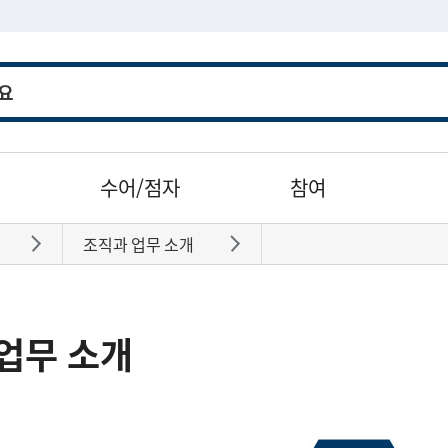
수어/점자
참여
조직과 업무 소개
바로가기
바로가기
업무 소개