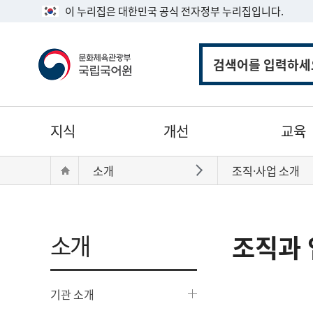
이 누리집은 대한민국 공식 전자정부 누리집입니다.
통
합
검
색
주
지식
개선
교육
메
뉴
현
Home
소개
조직·사업 소개
바로가기
재
위
치:
소개
조직과 
기관 소개