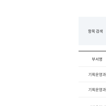
국
립
국
어
원
F
항목 검색
조
o
직
r
도
m
국
어
부서명
원
원
조
장
기획운영과
직
기
및
획
업
연
기획운영과
무
수
소
부
개
기