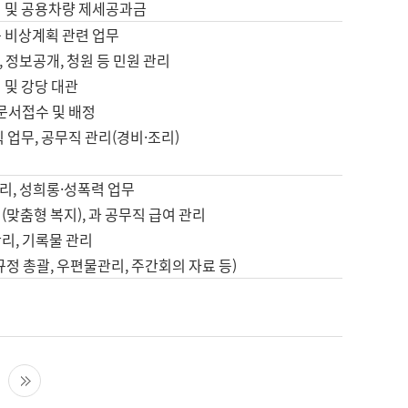
영 및 공용차량 제세공과금
등 비상계획 관련 업무
 정보공개, 청원 등 민원 관리
 및 강당 대관
 문서접수 및 배정
직 업무, 공무직 관리(경비·조리)
영
리, 성희롱·성폭력 업무
(맞춤형 복지), 과 공무직 급여 관리
리, 기록물 관리
규정 총괄, 우편물관리, 주간회의 자료 등)
영
다음 페이지
마지막 페이지