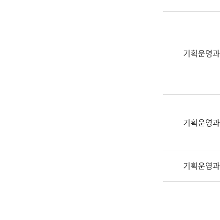
실
어
문
연
구
기획운영과
과
어
문
연
구
과
기획운영과
(사
전
팀)
기획운영과
언
어
정
보
과