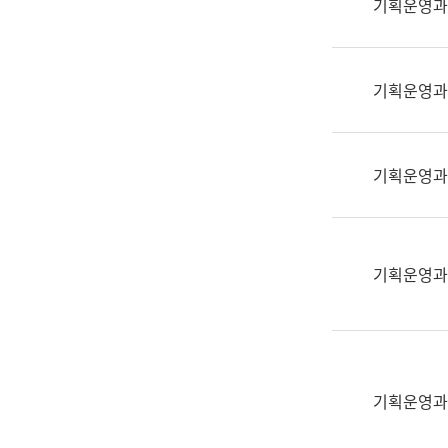
기획운영과
(부
획
서
운
명,
영
직
기획운영과
과
위/
공
직
공
급,
언
기획운영과
전
어
화,
과
담
교
당
육
기획운영과
업
연
무)
수
과
어
문
기획운영과
연
구