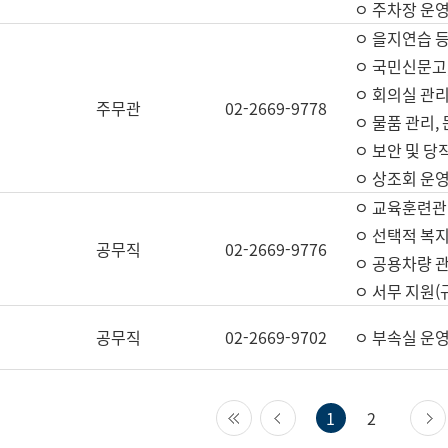
ㅇ 주차장 운
ㅇ 을지연습 
ㅇ 국민신문고,
ㅇ 회의실 관리
주무관
02-2669-9778
ㅇ 물품 관리,
ㅇ 보안 및 당
ㅇ 상조회 운
ㅇ 교육훈련관
ㅇ 선택적 복지
공무직
02-2669-9776
ㅇ 공용차량 관
ㅇ 서무 지원(
공무직
02-2669-9702
ㅇ 부속실 운
첫 페이지
이전 페이지
1
2