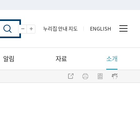
누리집 안내 지도
ENGLISH
전체 
축소
확대
알림
자료
소개
주소 복사
프린트
점자파일 내려받기
점자뷰어 보