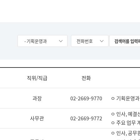
- 기획운영과
전화번호
직위/직급
전화
과장
02-2669-9770
ㅇ 기획운영과
ㅇ 인사, 예결산
사무관
02-2669-9772
ㅇ 주요 업무 
ㅇ 인사, 공무