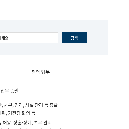
담당 업무
 업무 총괄
, 서무, 경리, 시설 관리 등 총괄
계획, 기관장 회의 등
원 채용, 상훈·징계, 복무 관리