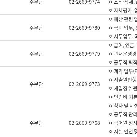
주무관
02-2669-9774
ㅇ 조직·직제,
ㅇ 자체평가,
ㅇ 예산 관련 
주무관
02-2669-9780
ㅇ 국회 업무
ㅇ 서무업무,
ㅇ 급여, 연금
주무관
02-2669-9779
ㅇ 관서운영경비
ㅇ 공무직 퇴직
ㅇ 계약 업무(
ㅇ 지출원인행위
주무관
02-2669-9773
ㅇ 세입징수 
ㅇ 인건비·기
ㅇ 청사 및 시
ㅇ 공무직 관리
주무관
02-2669-9768
ㅇ 국어원 청
ㅇ 시설 안전 