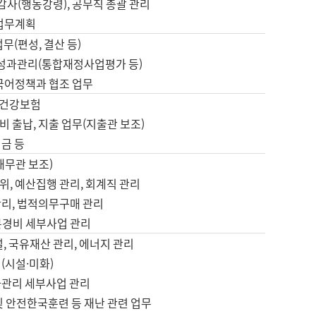
 감사(행동강령), 공무직 총괄 관리
 업무계획
업무(편성, 결산 등)
, 성과관리(통합재정사업평가 등)
 국어정책과 협조 업무
, 건강보험
 출납, 지출 업무(지출관 보조)
금 등
재무관 보조)
, 예산집행 관리, 회계직 관리
관리, 법적의무구매 관리
본경비 세부사업 관리
설, 국유재산 관리, 에너지 관리
(시설·미화)
사관리 세부사업 관리
및 안전한국훈련 등 재난 관련 업무