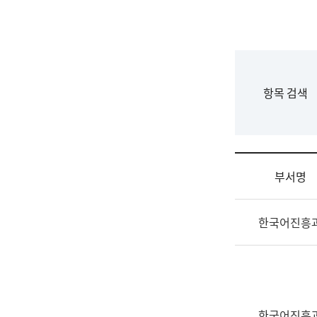
국
립
국
어
원
F
항목 검색
조
o
직
r
도
m
국
어
부서명
원
원
조
장
한국어진흥
직
기
및
획
업
연
무
수
소
부
개
기
한국어진흥