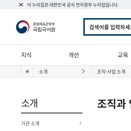
이 누리집은 대한민국 공식 전자정부 누리집입니다.
통
합
검
색
주
지식
개선
교육
메
뉴
현
Home
소개
조직·사업 소개
바로가기
재
위
치:
소개
조직과 
기관 소개