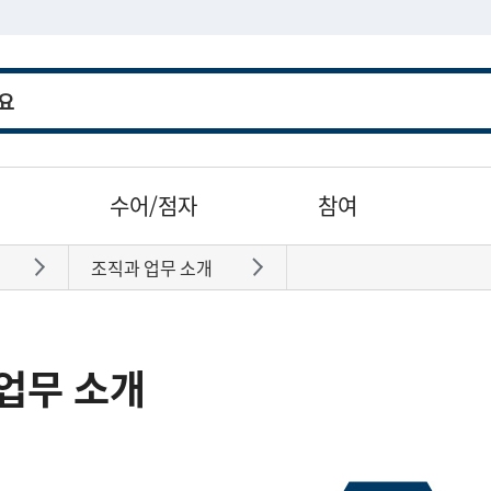
수어/점자
참여
조직과 업무 소개
바로가기
바로가기
업무 소개