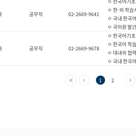
ㅇ 한국어기초
ㅇ 한-외 학습
과
공무직
02-2669-9641
ㅇ 국내 한국
ㅇ 국어원 발간
ㅇ 한국어기초
ㅇ 한국어 학
과
공무직
02-2669-9678
ㅇ 대내외 협력
ㅇ 국내 한국
첫 페이지
이전 페이지
1
2