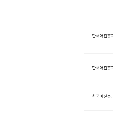
실
어
문
연
구
과
한국어진흥
어
문
연
구
과
한국어진흥
(사
전
팀)
언
어
한국어진흥
정
보
과