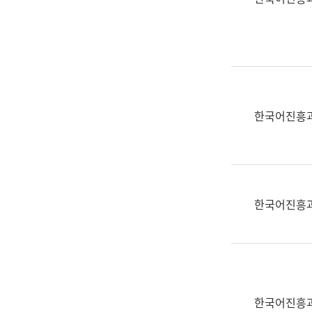
(부
획
서
운
명,
영
직
과
위/
공
직
공
급,
언
한국어진흥
전
어
화,
과
담
교
당
육
업
연
한국어진흥
무)
수
과
어
문
연
구
한국어진흥