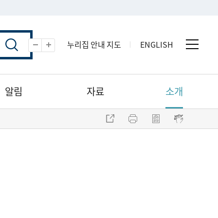
누리집 안내 지도
ENGLISH
전체 
축소
확대
알림
자료
소개
주소 복사
프린트
점자파일 내려받기
점자뷰어 보