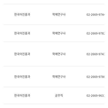
명,
교
직
육
위/
연
한국어진흥과
학예연구사
02-2669-9744
직
수
급,
과
전
어
화,
문
담
연
한국어진흥과
학예연구사
02-2669-9782
당
구
업
실
무)
어
문
연
한국어진흥과
학예연구사
02-2669-9743
구
과
어
문
연
한국어진흥과
학예연구사
02-2669-9786
구
과
(사
전
팀)
한국어진흥과
공무직
02-2669-9631
언
어
정