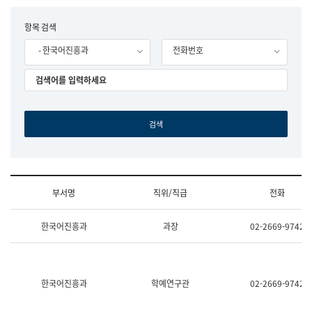
립
국
F
항목 검색
어
o
원
- 한국어진흥과
전화번호
r
조
m
직
도
국
어
원
원
장
기
획
연
수
부서명
직위/직급
전화
부
기
조
획
한국어진흥과
과장
02-2669-9742
직
운
및
영
업
과
무
공
소
공
한국어진흥과
학예연구관
02-2669-9742
개
언
(부
어
서
과