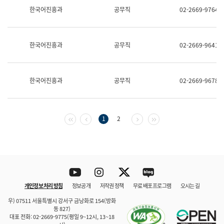
보
한국어진흥과
공무직
02-2669-9764
과
한
국
어
한국어진흥과
공무직
02-2669-9641
진
흥
과
수
한국어진흥과
공무직
02-2669-9678
어
점
자
진
흥
첫 페이지
이전 페이지
다음 페이지
마지막 페이지
1
2
과
Youtube
Instagram
Twitter
blog
개인정보 처리 방침
정보공개
저작권 정책
무료 배포 프로그램
오시는 길
바로 가기
문체부와 소속기관
우) 07511 서울특별시 강서구 금낭화로 154(방화
동 827)
대표 전화: 02-2669-9775(평일 9~12시, 13~18