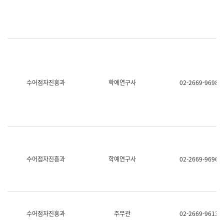
명,
교
직
육
위/
연
직
수
급,
과
전
어
화,
문
담
연
당
구
수어점자진흥과
학예연구사
02-2669-9698
업
실
무)
어
문
연
구
과
어
문
연
수어점자진흥과
학예연구사
02-2669-9696
구
과
(사
전
팀)
언
어
수어점자진흥과
주무관
02-2669-9613
정