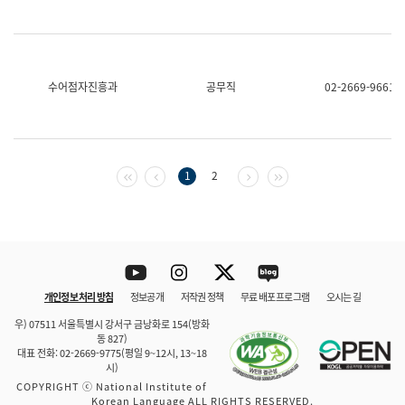
수어점자진흥과
공무직
02-2669-9661
첫 페이지
이전 페이지
다음 페이지
마지막 페이지
1
2
Youtube
Instagram
Twitter
blog
개인정보 처리 방침
정보공개
저작권 정책
무료 배포 프로그램
오시는 길
바로 가기
문체부와 소속기관
우) 07511 서울특별시 강서구 금낭화로 154(방화
동 827)
대표 전화: 02-2669-9775(평일 9~12시, 13~18
시)
COPYRIGHT ⓒ National Institute of
Korean Language ALL RIGHTS RESERVED.