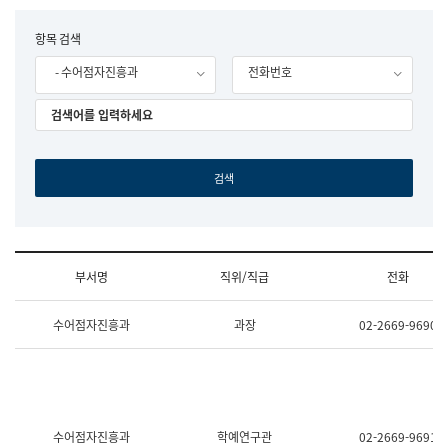
립
국
F
항목 검색
어
o
원
- 수어점자진흥과
전화번호
r
조
m
직
도
국
어
원
원
장
기
획
연
수
부서명
직위/직급
전화
부
기
조
획
수어점자진흥과
과장
02-2669-9690
직
운
및
영
업
과
무
공
소
공
개
언
(부
어
수어점자진흥과
학예연구관
02-2669-9691
서
과