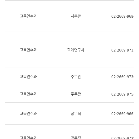
명,
교
직
육
위/
연
교육연수과
사무관
02-2669-9684
직
수
급,
과
전
어
화,
문
담
연
당
구
교육연수과
학예연구사
02-2669-9735
업
실
무)
어
문
연
구
교육연수과
주무관
02-2669-9736
과
어
문
교육연수과
주무관
02-2669-9758
연
구
과
(사
교육연수과
공무직
02-2669-9662
전
팀)
언
어
정
교육연수과
공무직
02-2669-9729