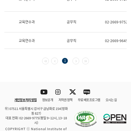
보
과
한
국
교육연수과
공무직
02-2669-9752
어
진
흥
과
교육연수과
공무직
02-2669-9645
수
어
점
자
첫 페이지
이전 페이지
다음 페이지
마지막 페이지
1
진
흥
과
Youtube
Instagram
Twitter
blog
개인정보 처리 방침
정보공개
저작권 정책
무료 배포 프로그램
오시는 길
바로 가기
문체부와 소속기관
우) 07511 서울특별시 강서구 금낭화로 154(방화
동 827)
대표 전화: 02-2669-9775(평일 9~12시, 13~18
시)
COPYRIGHT ⓒ National Institute of