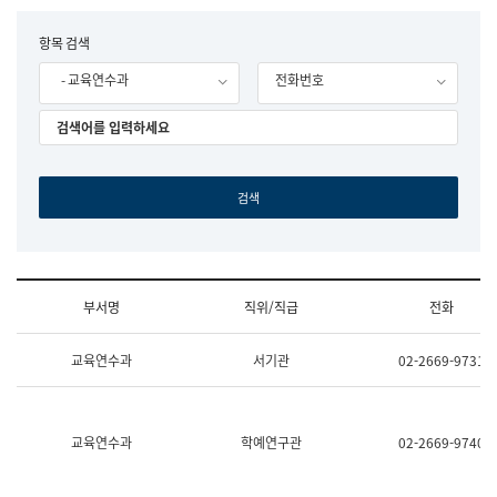
립
국
F
항목 검색
어
o
원
- 교육연수과
전화번호
r
조
m
직
도
국
어
원
원
장
기
획
연
수
부서명
직위/직급
전화
부
기
조
획
교육연수과
서기관
02-2669-9731
직
운
및
영
업
과
무
공
소
공
교육연수과
학예연구관
02-2669-9740
개
언
(부
어
서
과