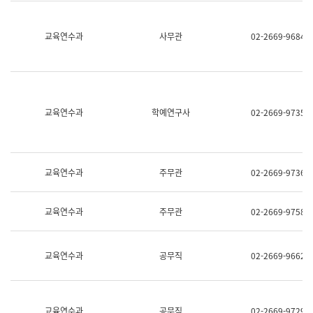
명,
교
직
육
위/
연
교육연수과
사무관
02-2669-9684
직
수
급,
과
전
어
화,
문
담
연
당
구
교육연수과
학예연구사
02-2669-9735
업
실
무)
어
문
연
구
교육연수과
주무관
02-2669-9736
과
어
문
교육연수과
주무관
02-2669-9758
연
구
과
(사
교육연수과
공무직
02-2669-9662
전
팀)
언
어
정
교육연수과
공무직
02-2669-9729