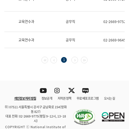
보
과
한
국
교육연수과
공무직
02-2669-9752
어
진
흥
과
교육연수과
공무직
02-2669-9645
수
어
점
자
첫 페이지
이전 페이지
다음 페이지
마지막 페이지
1
진
흥
과
Youtube
Instagram
Twitter
blog
개인정보 처리 방침
정보공개
저작권 정책
무료 배포 프로그램
오시는 길
바로 가기
문체부와 소속기관
우) 07511 서울특별시 강서구 금낭화로 154(방화
동 827)
대표 전화: 02-2669-9775(평일 9~12시, 13~18
시)
COPYRIGHT ⓒ National Institute of