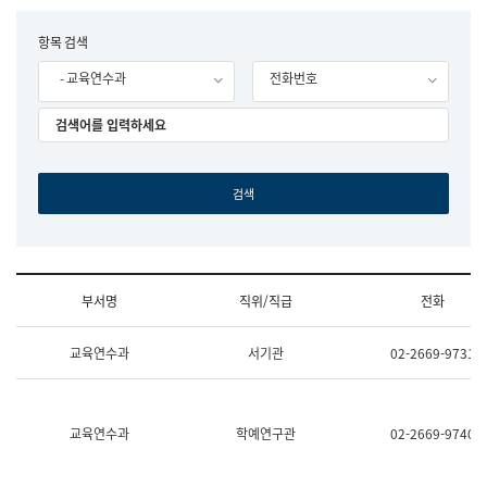
립
국
F
항목 검색
어
o
원
- 교육연수과
전화번호
r
조
m
직
도
국
어
원
원
장
기
획
연
수
부서명
직위/직급
전화
부
기
조
획
교육연수과
서기관
02-2669-9731
직
운
및
영
업
과
무
공
소
공
교육연수과
학예연구관
02-2669-9740
개
언
(부
어
서
과