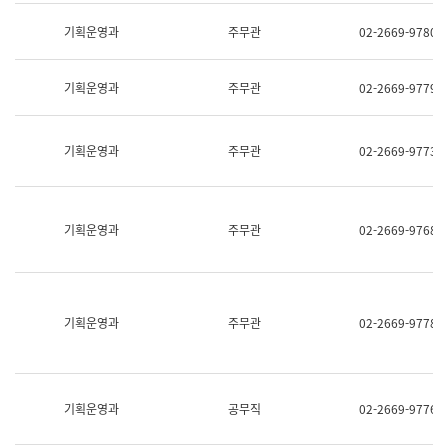
명,
교
직
기획운영과
주무관
02-2669-9780
육
위/
연
직
수
급,
과
기획운영과
주무관
02-2669-9779
전
어
화,
문
담
연
당
기획운영과
주무관
02-2669-9773
구
업
실
무)
어
문
연
기획운영과
주무관
02-2669-9768
구
과
어
문
연
구
기획운영과
주무관
02-2669-9778
과
(사
전
팀)
언
기획운영과
공무직
02-2669-9776
어
정