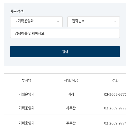
립
국
F
항목 검색
어
o
원
- 기획운영과
전화번호
r
조
m
직
도
국
어
원
원
장
기
획
연
수
부서명
직위/직급
전화
부
기
조
획
기획운영과
과장
02-2669-9770
직
운
및
영
업
과
기획운영과
사무관
02-2669-9772
무
공
소
공
개
언
기획운영과
주무관
02-2669-9774
(부
어
서
과