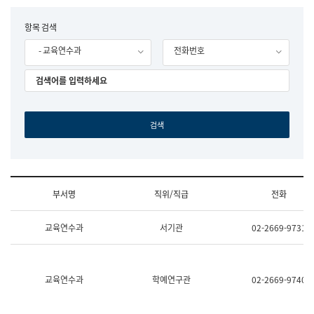
립
국
F
항목 검색
어
o
원
- 교육연수과
전화번호
r
조
m
직
도
국
어
원
원
장
기
획
연
수
부서명
직위/직급
전화
부
기
조
획
교육연수과
서기관
02-2669-9731
직
운
및
영
업
과
무
공
소
공
교육연수과
학예연구관
02-2669-9740
개
언
(부
어
서
과