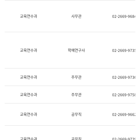
명,
교
직
육
위/
연
교육연수과
사무관
02-2669-9684
직
수
급,
과
전
어
화,
문
담
연
당
구
교육연수과
학예연구사
02-2669-9735
업
실
무)
어
문
연
구
교육연수과
주무관
02-2669-9736
과
어
문
교육연수과
주무관
02-2669-9758
연
구
과
(사
교육연수과
공무직
02-2669-9662
전
팀)
언
어
정
교육연수과
공무직
02-2669-9729