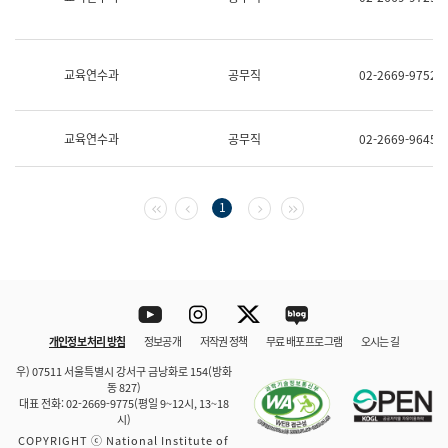
보
과
한
국
교육연수과
공무직
02-2669-9752
어
진
흥
과
교육연수과
공무직
02-2669-9645
수
어
점
자
첫 페이지
이전 페이지
다음 페이지
마지막 페이지
1
진
흥
과
Youtube
Instagram
Twitter
blog
개인정보 처리 방침
정보공개
저작권 정책
무료 배포 프로그램
오시는 길
바로 가기
문체부와 소속기관
우) 07511 서울특별시 강서구 금낭화로 154(방화
동 827)
대표 전화: 02-2669-9775(평일 9~12시, 13~18
시)
COPYRIGHT ⓒ National Institute of