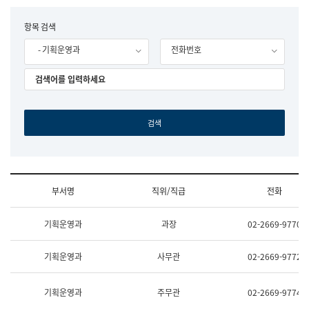
립
국
F
항목 검색
어
o
원
- 기획운영과
전화번호
r
조
m
직
도
국
어
원
원
장
기
획
연
수
부서명
직위/직급
전화
부
기
조
획
기획운영과
과장
02-2669-9770
직
운
및
영
업
과
기획운영과
사무관
02-2669-9772
무
공
소
공
개
언
기획운영과
주무관
02-2669-9774
(부
어
서
과