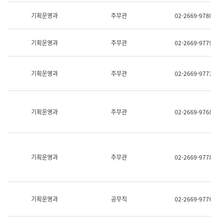
명,
교
직
기획운영과
주무관
02-2669-9780
육
위/
연
직
수
급,
과
기획운영과
주무관
02-2669-9779
전
어
화,
문
담
연
당
기획운영과
주무관
02-2669-9773
구
업
실
무)
어
문
연
기획운영과
주무관
02-2669-9768
구
과
어
문
연
구
기획운영과
주무관
02-2669-9778
과
(사
전
팀)
언
기획운영과
공무직
02-2669-9776
어
정