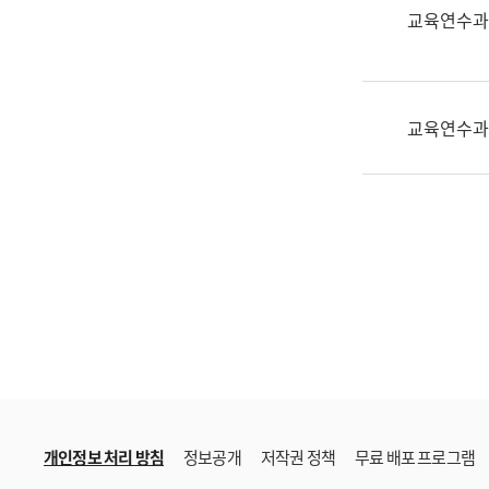
한
교육연수과
국
어
진
흥
교육연수과
과
수
어
점
자
진
흥
과
개인정보 처리 방침
정보공개
저작권 정책
무료 배포 프로그램