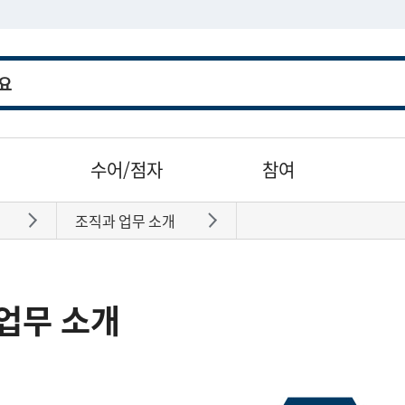
수어/점자
참여
조직과 업무 소개
바로가기
바로가기
업무 소개