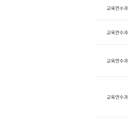
실
교육연수과
어
문
연
구
교육연수과
과
어
문
연
교육연수과
구
과
(사
전
팀)
교육연수과
언
어
정
보
과