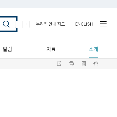
누리집 안내 지도
ENGLISH
전체 
축소
확대
알림
자료
소개
주소 복사
프린트
점자파일 내려받기
점자뷰어 보