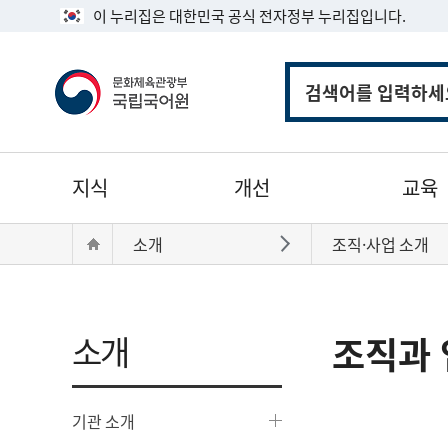
이 누리집은 대한민국 공식 전자정부 누리집입니다.
통
합
검
색
주
지식
개선
교육
메
뉴
현
Home
소개
조직·사업 소개
바로가기
재
위
치:
소개
조직과 
기관 소개