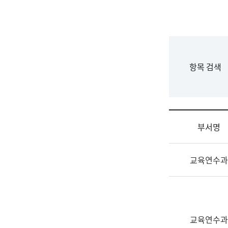
국
립
국
어
원
F
항목 검색
조
o
직
r
도
m
국
어
부서명
원
원
조
장
교육연수과
직
기
및
획
업
연
무
수
소
부
교육연수과
개
기