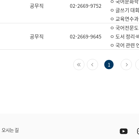
ㅇ 국어문화학
공무직
02-2669-9752
ㅇ 글쓰기 대회
ㅇ 교육연수과
ㅇ 국어전문도
공무직
02-2669-9645
ㅇ 도서 정리·
ㅇ 국어 관련
첫 페이지
이전 페이지
다
1
Yout
오시는 길