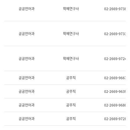
명,
교
공공언어과
학예연구사
02-2669-9738
직
육
위/
연
직
수
급,
과
전
어
공공언어과
학예연구사
02-2669-9733
화,
문
담
연
당
구
업
실
무)
어
공공언어과
학예연구사
02-2669-9724
문
연
구
과
공공언어과
공무직
02-2669-9667
어
문
연
공공언어과
공무직
02-2669-9639
구
과
(사
공공언어과
공무직
02-2669-9680
전
팀)
언
공공언어과
공무직
02-2669-9728
어
정