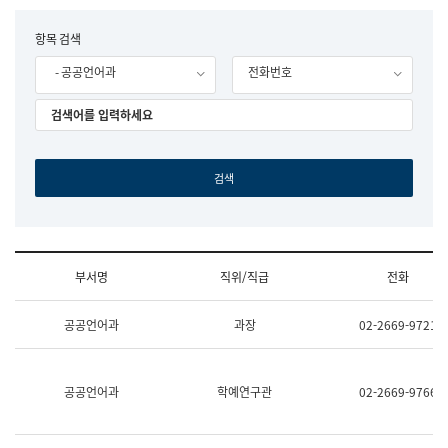
립
국
F
항목 검색
어
o
원
- 공공언어과
전화번호
r
조
m
직
도
국
어
원
원
장
기
획
연
수
부서명
직위/직급
전화
부
기
조
획
공공언어과
과장
02-2669-9721
직
운
및
영
업
과
무
공
공공언어과
학예연구관
02-2669-9766
소
공
개
언
(부
어
서
과