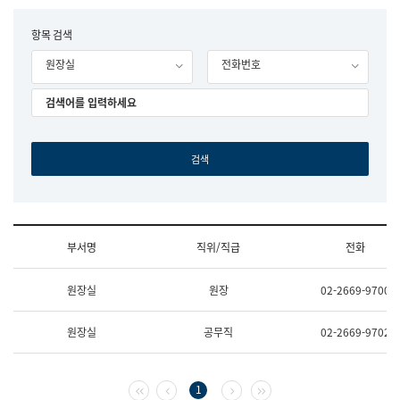
립
국
F
항목 검색
어
o
원
원장실
전화번호
r
조
m
직
도
국
어
원
원
장
기
획
연
수
부서명
직위/직급
전화
부
기
조
획
원장실
원장
02-2669-9700
직
운
및
영
업
과
원장실
공무직
02-2669-9702
무
공
소
공
개
언
(부
어
첫 페이지
이전 페이지
다음 페이지
마지막 페이지
1
서
과