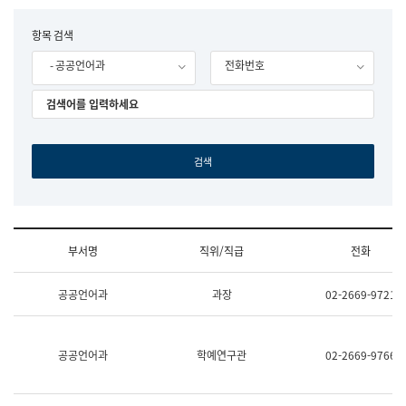
립
국
F
항목 검색
어
o
원
- 공공언어과
전화번호
r
조
m
직
도
국
어
원
원
장
기
획
연
수
부서명
직위/직급
전화
부
기
조
획
공공언어과
과장
02-2669-9721
직
운
및
영
업
과
무
공
공공언어과
학예연구관
02-2669-9766
소
공
개
언
(부
어
서
과