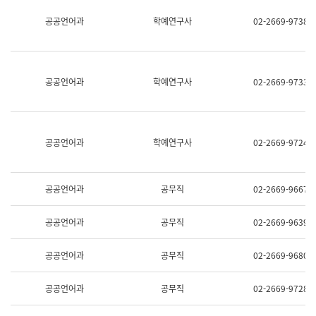
명,
교
공공언어과
학예연구사
02-2669-9738
직
육
위/
연
직
수
급,
과
전
어
공공언어과
학예연구사
02-2669-9733
화,
문
담
연
당
구
업
실
무)
어
공공언어과
학예연구사
02-2669-9724
문
연
구
과
공공언어과
공무직
02-2669-9667
어
문
연
공공언어과
공무직
02-2669-9639
구
과
(사
공공언어과
공무직
02-2669-9680
전
팀)
언
공공언어과
공무직
02-2669-9728
어
정