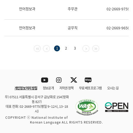
보
과
언어정보과
주무관
02-2669-9759
한
국
어
언어정보과
공무직
02-2669-9650
진
흥
과
수
첫 페이지
이전 페이지
다음 페이지
마지막 페이지
1
2
3
어
점
자
진
흥
과
Youtube
Instagram
Twitter
blog
개인정보 처리 방침
정보공개
저작권 정책
무료 배포 프로그램
오시는 길
바로 가기
문체부와 소속기관
우) 07511 서울특별시 강서구 금낭화로 154(방화
동 827)
대표 전화: 02-2669-9775(평일 9~12시, 13~18
시)
COPYRIGHT ⓒ National Institute of
Korean Language ALL RIGHTS RESERVED.