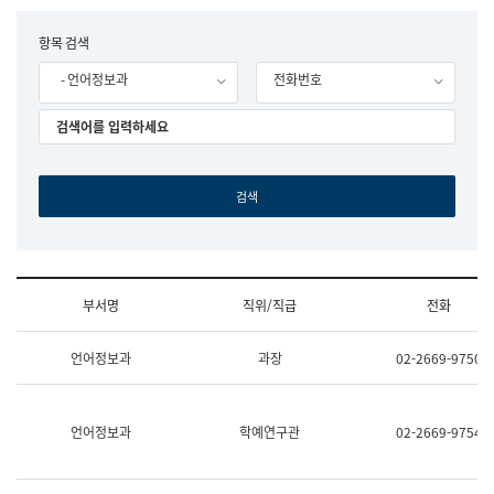
립
국
F
항목 검색
어
o
원
- 언어정보과
전화번호
r
조
m
직
도
국
어
원
원
장
기
획
연
수
부서명
직위/직급
전화
부
기
조
획
언어정보과
과장
02-2669-9750
직
운
및
영
업
과
무
공
언어정보과
학예연구관
02-2669-9754
소
공
개
언
(부
어
서
과