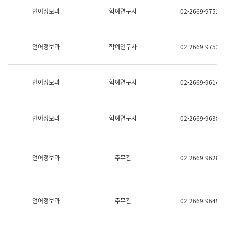
명,
교
언어정보과
학예연구사
02-2669-9751
직
육
위/
연
직
수
급,
과
언어정보과
학예연구사
02-2669-9753
전
어
화,
문
담
연
당
구
언어정보과
학예연구사
02-2669-9614
업
실
무)
어
문
연
언어정보과
학예연구사
02-2669-9638
구
과
어
문
연
언어정보과
주무관
02-2669-9628
구
과
(사
전
팀)
언어정보과
주무관
02-2669-9649
언
어
정