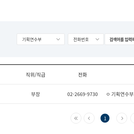
기획연수부
전화번호
직위/직급
전화
부장
02-2669-9730
ㅇ 기획연수부
첫 페이지
이전 페이지
다
1