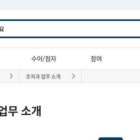
수어/점자
참여
조직과 업무 소개
바로가기
바로가기
업무 소개