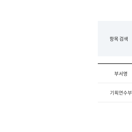
국
립
국
어
원
F
항목 검색
조
o
직
r
도
m
국
어
부서명
원
원
조
장
기획연수부
직
기
및
획
업
연
무
수
소
부
개
기