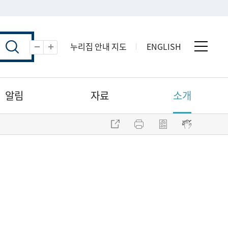
누리집 안내 지도
ENGLISH
전체 
축소
확대
알림
자료
소개
주소 복사
프린트
점자파일 내려받기
점자뷰어 보