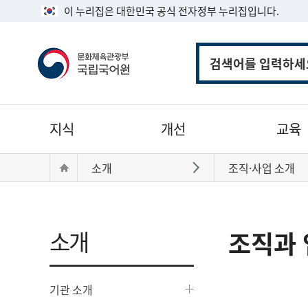
이 누리집은 대한민국 공식 전자정부 누리집입니다.
통
합
검
색
주
지식
개선
교육
메
뉴
현
Home
소개
조직·사업 소개
바로가기
재
위
치:
소개
조직과 
기관 소개