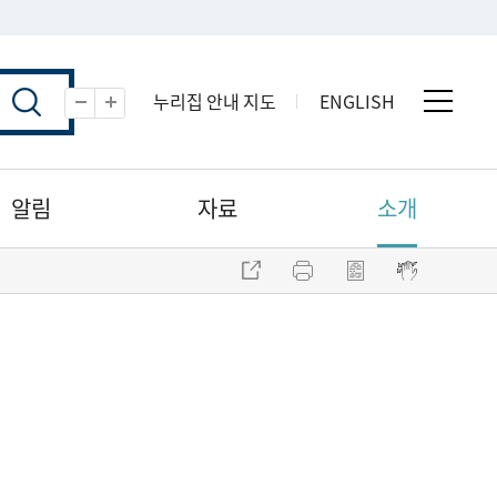
누리집 안내 지도
ENGLISH
전체 
축소
확대
알림
자료
소개
주소 복사
프린트
점자파일 내려받기
점자뷰어 보