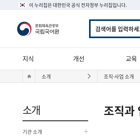
이 누리집은 대한민국 공식 전자정부 누리집입니다.
통
합
검
색
주
지식
개선
교육
메
뉴
현
Home
소개
조직·사업 소개
바로가기
재
위
치:
소개
조직과 
기관 소개