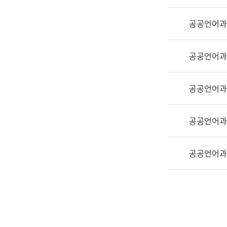
실
어
공공언어과
문
연
구
공공언어과
과
어
문
공공언어과
연
구
공공언어과
과
(사
전
공공언어과
팀)
언
어
정
보
과