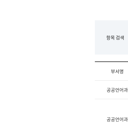
국
립
국
어
원
F
항목 검색
조
o
직
r
도
m
국
어
부서명
원
원
조
장
공공언어과
직
기
및
획
업
연
무
수
소
공공언어과
부
개
기