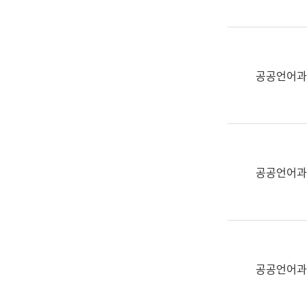
(부
획
서
운
명,
영
직
과
위/
공공언어과
공
직
공
급,
언
전
어
화,
과
담
교
공공언어과
당
육
업
연
무)
수
과
어
문
공공언어과
연
구