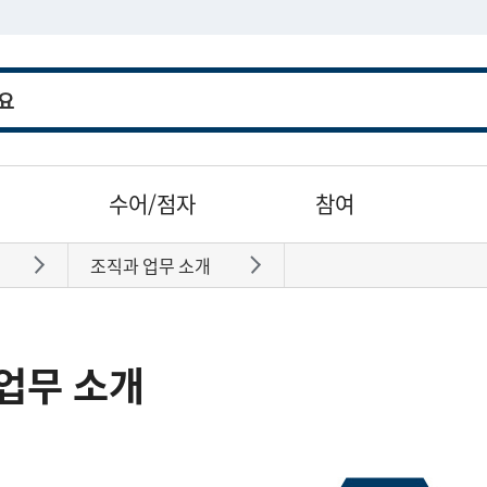
수어/점자
참여
조직과 업무 소개
바로가기
바로가기
업무 소개