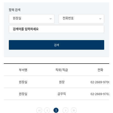
립
국
F
항목 검색
어
o
원
원장실
전화번호
r
조
m
직
도
국
어
원
원
장
기
획
연
수
부서명
직위/직급
전화
부
기
조
획
원장실
원장
02-2669-9700
직
운
및
영
업
과
원장실
공무직
02-2669-9702
무
공
소
공
개
언
(부
어
첫 페이지
이전 페이지
다음 페이지
마지막 페이지
1
서
과