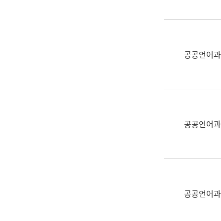
(부
획
서
운
명,
영
직
과
위/
공공언어과
공
직
공
급,
언
전
어
화,
과
담
교
공공언어과
당
육
업
연
무)
수
과
어
문
공공언어과
연
구