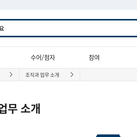
수어/점자
참여
조직과 업무 소개
바로가기
바로가기
업무 소개