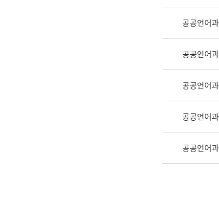
실
어
공공언어과
문
연
구
공공언어과
과
어
문
공공언어과
연
구
공공언어과
과
(사
전
공공언어과
팀)
언
어
정
보
과