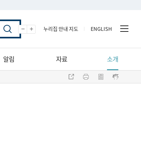
누리집 안내 지도
ENGLISH
전체 
축소
확대
알림
자료
소개
주소 복사
프린트
점자파일 내려받기
점자뷰어 보