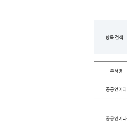
국
립
국
어
원
F
항목 검색
조
o
직
r
도
m
국
어
부서명
원
원
조
장
공공언어과
직
기
및
획
업
연
무
수
소
공공언어과
부
개
기