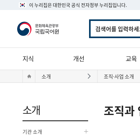
이 누리집은 대한민국 공식 전자정부 누리집입니다.
통
합
검
색
주
지식
개선
교육
메
뉴
현
Home
소개
조직·사업 소개
바로가기
재
위
치:
소개
조직과 
기관 소개