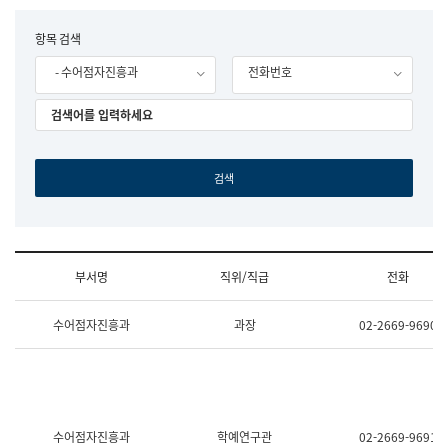
립
국
F
항목 검색
어
o
원
- 수어점자진흥과
전화번호
r
조
m
직
도
국
어
원
원
장
기
획
연
수
부서명
직위/직급
전화
부
기
조
획
수어점자진흥과
과장
02-2669-9690
직
운
및
영
업
과
무
공
소
공
개
언
(부
어
수어점자진흥과
학예연구관
02-2669-9691
서
과