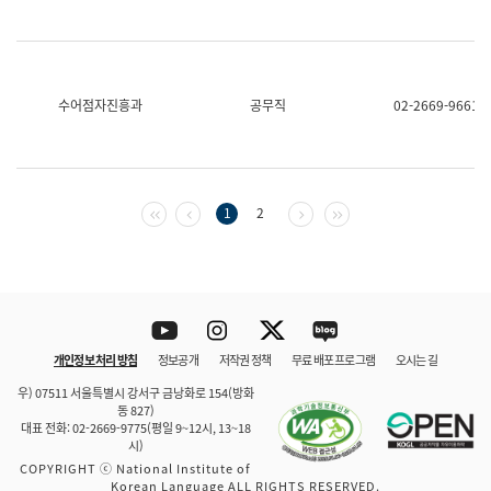
수어점자진흥과
공무직
02-2669-9661
첫 페이지
이전 페이지
다음 페이지
마지막 페이지
1
2
Youtube
Instagram
Twitter
blog
개인정보 처리 방침
정보공개
저작권 정책
무료 배포 프로그램
오시는 길
바로 가기
문체부와 소속기관
우) 07511 서울특별시 강서구 금낭화로 154(방화
동 827)
대표 전화: 02-2669-9775(평일 9~12시, 13~18
시)
COPYRIGHT ⓒ National Institute of
Korean Language ALL RIGHTS RESERVED.