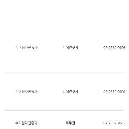
명,
교
직
육
위/
연
직
수
급,
과
전
어
화,
문
담
연
당
구
수어점자진흥과
학예연구사
02-2669-9698
업
실
무)
어
문
연
구
과
어
문
연
수어점자진흥과
학예연구사
02-2669-9696
구
과
(사
전
팀)
언
어
수어점자진흥과
주무관
02-2669-9613
정