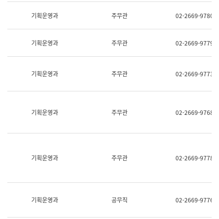
명,
교
직
기획운영과
주무관
02-2669-9780
육
위/
연
직
수
급,
과
기획운영과
주무관
02-2669-9779
전
어
화,
문
담
연
당
기획운영과
주무관
02-2669-9773
구
업
실
무)
어
문
연
기획운영과
주무관
02-2669-9768
구
과
어
문
연
구
기획운영과
주무관
02-2669-9778
과
(사
전
팀)
언
기획운영과
공무직
02-2669-9776
어
정