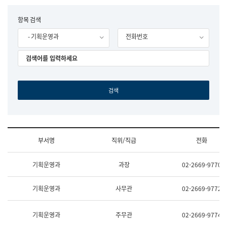
립
국
F
항목 검색
어
o
원
- 기획운영과
전화번호
r
조
m
직
도
국
어
원
원
장
기
획
연
수
부서명
직위/직급
전화
부
기
조
획
기획운영과
과장
02-2669-9770
직
운
및
영
업
과
기획운영과
사무관
02-2669-9772
무
공
소
공
개
언
기획운영과
주무관
02-2669-9774
(부
어
서
과