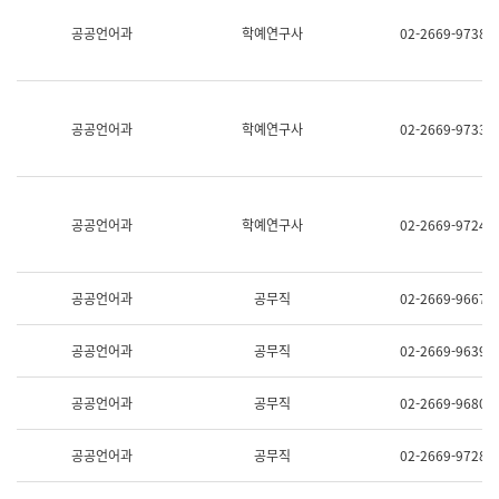
명,
교
공공언어과
학예연구사
02-2669-9738
직
육
위/
연
직
수
급,
과
전
어
공공언어과
학예연구사
02-2669-9733
화,
문
담
연
당
구
업
실
무)
어
공공언어과
학예연구사
02-2669-9724
문
연
구
과
공공언어과
공무직
02-2669-9667
어
문
연
공공언어과
공무직
02-2669-9639
구
과
(사
공공언어과
공무직
02-2669-9680
전
팀)
언
공공언어과
공무직
02-2669-9728
어
정