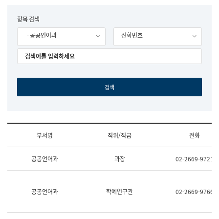
립
국
F
항목 검색
어
o
원
- 공공언어과
전화번호
r
조
m
직
도
국
어
원
원
장
기
획
연
수
부서명
직위/직급
전화
부
기
조
획
공공언어과
과장
02-2669-9721
직
운
및
영
업
과
무
공
공공언어과
학예연구관
02-2669-9766
소
공
개
언
(부
어
서
과