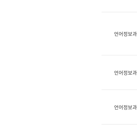
(부
획
서
운
명,
영
직
과
위/
언어정보과
공
직
공
급,
언
전
어
화,
과
담
교
언어정보과
당
육
업
연
무)
수
과
언어정보과
어
문
연
구