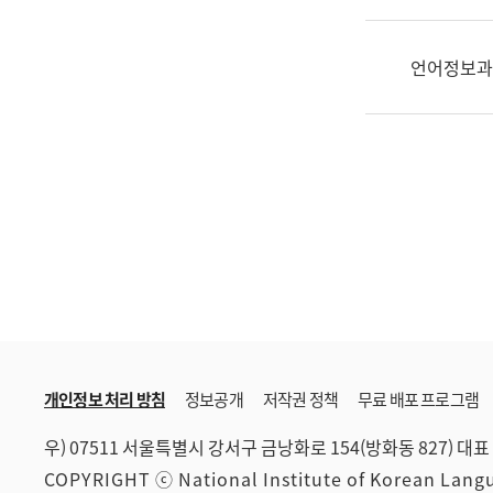
한
국
어
언어정보과
진
흥
과
수
어
점
자
진
흥
과
개인정보 처리 방침
정보공개
저작권 정책
무료 배포 프로그램
우) 07511 서울특별시 강서구 금낭화로 154(방화동 827)
대표 
COPYRIGHT ⓒ National Institute of Korean Lan