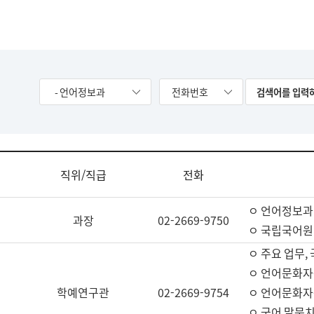
- 언어정보과
전화번호
직위/직급
전화
ㅇ 언어정보과
과장
02-2669-9750
ㅇ 국립국어원
ㅇ 주요 업무,
ㅇ 언어문화자
학예연구관
02-2669-9754
ㅇ 언어문화자
ㅇ 국어 말뭉치