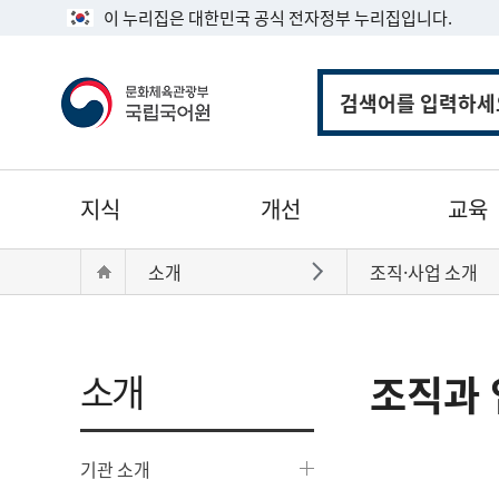
이 누리집은 대한민국 공식 전자정부 누리집입니다.
통
합
검
색
주
지식
개선
교육
메
뉴
현
Home
소개
조직·사업 소개
바로가기
재
위
치:
소개
조직과 
기관 소개