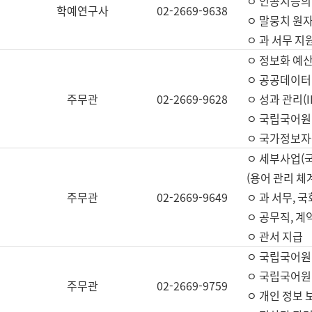
ㅇ 인공지능의
학예연구사
02-2669-9638
ㅇ 말뭉치 원자
ㅇ 과 서무 지
ㅇ 정보화 예산
ㅇ 공공데이터 
주무관
02-2669-9628
ㅇ 성과 관리(
ㅇ 국립국어원
ㅇ 국가정보자
ㅇ 세부사업(
(용어 관리 체
주무관
02-2669-9649
ㅇ 과 서무, 
ㅇ 공무직, 계
ㅇ 관서 지급
ㅇ 국립국어원
ㅇ 국립국어원
주무관
02-2669-9759
ㅇ 개인 정보 