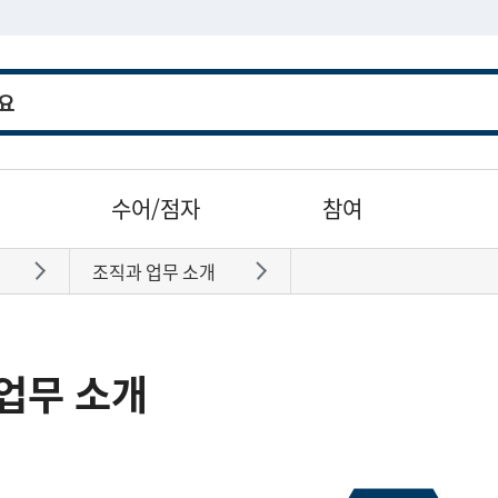
수어/점자
참여
조직과 업무 소개
바로가기
바로가기
업무 소개