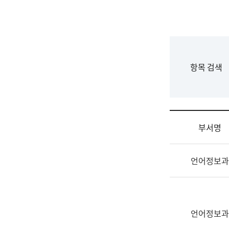
국
립
국
어
원
F
항목 검색
조
o
직
r
도
m
국
어
부서명
원
원
조
장
언어정보과
직
기
및
획
업
연
무
수
소
언어정보과
부
개
기