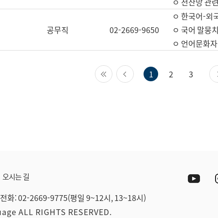
ㅇ 전산망 관련
ㅇ 한국어-외
공무직
02-2669-9650
ㅇ 국어 말뭉치
ㅇ 언어문화자원
첫 페이지
이전 페이지
1
2
3
Yout
오시는 길
전화: 02-2669-9775(평일 9~12시, 13~18시)
guage ALL RIGHTS RESERVED.