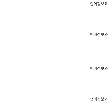
실
언어정보과
어
문
연
구
과
언어정보과
어
문
연
구
과
(사
언어정보과
전
팀)
언
어
정
언어정보과
보
과