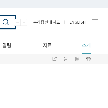
누리집 안내 지도
ENGLISH
전체 
축소
확대
알림
자료
소개
주소 복사
프린트
점자파일 내려받기
점자뷰어 보