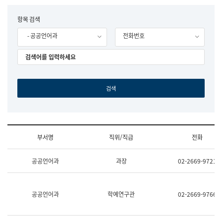
립
국
F
항목 검색
어
o
원
- 공공언어과
전화번호
r
조
m
직
도
국
어
원
원
장
기
획
연
수
부서명
직위/직급
전화
부
기
조
획
공공언어과
과장
02-2669-9721
직
운
및
영
업
과
무
공
공공언어과
학예연구관
02-2669-9766
소
공
개
언
(부
어
서
과