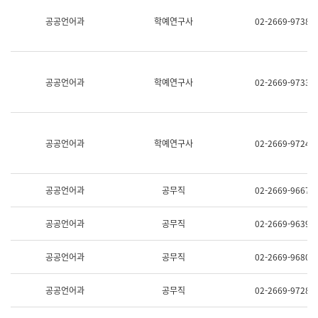
명,
교
공공언어과
학예연구사
02-2669-9738
직
육
위/
연
직
수
급,
과
전
어
공공언어과
학예연구사
02-2669-9733
화,
문
담
연
당
구
업
실
무)
어
공공언어과
학예연구사
02-2669-9724
문
연
구
과
공공언어과
공무직
02-2669-9667
어
문
연
공공언어과
공무직
02-2669-9639
구
과
(사
공공언어과
공무직
02-2669-9680
전
팀)
언
공공언어과
공무직
02-2669-9728
어
정