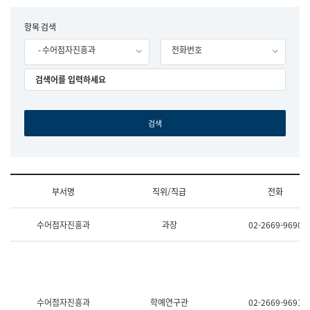
립
국
F
항목 검색
어
o
원
- 수어점자진흥과
전화번호
r
조
m
직
도
국
어
원
원
장
기
획
연
수
부서명
직위/직급
전화
부
기
조
획
수어점자진흥과
과장
02-2669-9690
직
운
및
영
업
과
무
공
소
공
개
언
(부
어
수어점자진흥과
학예연구관
02-2669-9691
서
과