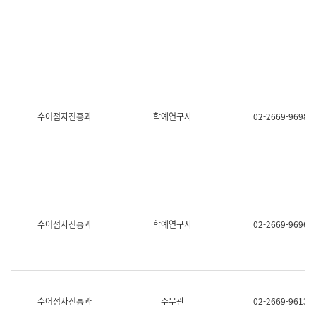
명,
교
직
육
위/
연
직
수
급,
과
전
어
화,
문
담
연
당
구
수어점자진흥과
학예연구사
02-2669-9698
업
실
무)
어
문
연
구
과
어
문
연
수어점자진흥과
학예연구사
02-2669-9696
구
과
(사
전
팀)
언
어
수어점자진흥과
주무관
02-2669-9613
정