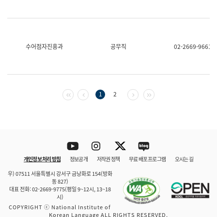
수어점자진흥과
공무직
02-2669-9661
첫 페이지
이전 페이지
다음 페이지
마지막 페이지
1
2
Youtube
Instagram
Twitter
blog
개인정보 처리 방침
정보공개
저작권 정책
무료 배포 프로그램
오시는 길
바로 가기
문체부와 소속기관
우) 07511 서울특별시 강서구 금낭화로 154(방화
동 827)
대표 전화: 02-2669-9775(평일 9~12시, 13~18
시)
COPYRIGHT ⓒ National Institute of
Korean Language ALL RIGHTS RESERVED.