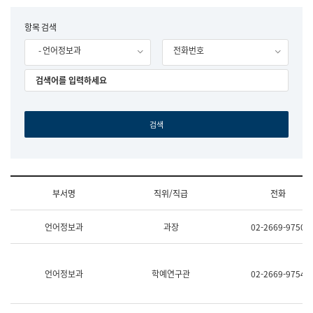
립
국
F
항목 검색
어
o
원
- 언어정보과
전화번호
r
조
m
직
도
국
어
원
원
장
기
획
연
수
부서명
직위/직급
전화
부
기
조
획
언어정보과
과장
02-2669-9750
직
운
및
영
업
과
무
공
언어정보과
학예연구관
02-2669-9754
소
공
개
언
(부
어
서
과