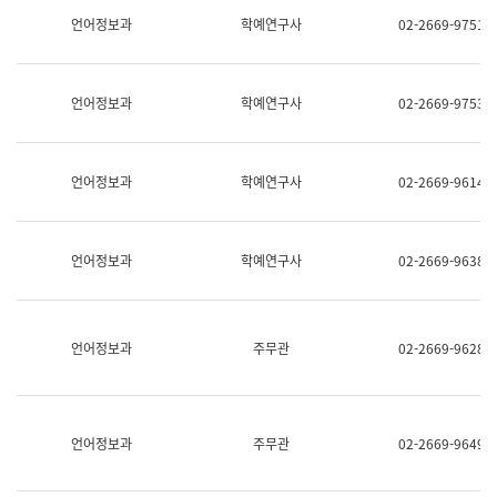
명,
교
언어정보과
학예연구사
02-2669-9751
직
육
위/
연
직
수
급,
과
언어정보과
학예연구사
02-2669-9753
전
어
화,
문
담
연
당
구
언어정보과
학예연구사
02-2669-9614
업
실
무)
어
문
연
언어정보과
학예연구사
02-2669-9638
구
과
어
문
연
언어정보과
주무관
02-2669-9628
구
과
(사
전
팀)
언어정보과
주무관
02-2669-9649
언
어
정