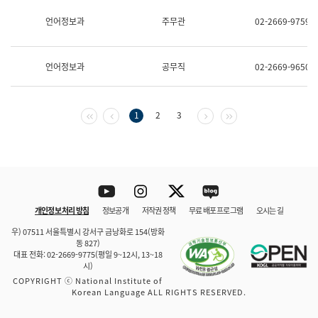
보
과
언어정보과
주무관
02-2669-9759
한
국
어
언어정보과
공무직
02-2669-9650
진
흥
과
수
첫 페이지
이전 페이지
다음 페이지
마지막 페이지
1
2
3
어
점
자
진
흥
과
Youtube
Instagram
Twitter
blog
개인정보 처리 방침
정보공개
저작권 정책
무료 배포 프로그램
오시는 길
바로 가기
문체부와 소속기관
우) 07511 서울특별시 강서구 금낭화로 154(방화
동 827)
대표 전화: 02-2669-9775(평일 9~12시, 13~18
시)
COPYRIGHT ⓒ National Institute of
Korean Language ALL RIGHTS RESERVED.