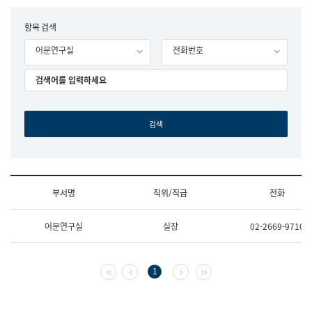
립
국
F
항목 검색
어
o
원
어문연구실
전화번호
r
조
m
직
도
국
어
원
원
장
기
획
연
수
부서명
직위/직급
전화
부
기
조
획
어문연구실
실장
02-2669-9710
직
운
및
영
업
과
무
공
첫 페이지
이전 페이지
다음 페이지
마지막 페이지
1
소
공
개
언
(부
어
서
과