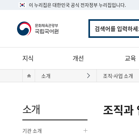
이 누리집은 대한민국 공식 전자정부 누리집입니다.
통
합
검
색
주
지식
개선
교육
메
뉴
현
Home
소개
조직·사업 소개
바로가기
재
위
치:
소개
조직과 
기관 소개