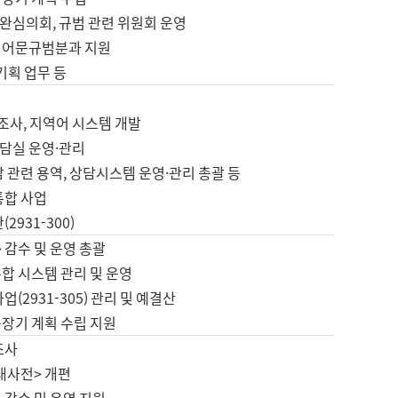
완심의회, 규범 관련 위원회 운영
 어문규범분과 지원
 기획 업무 등
업
 조사, 지역어 시스템 개발
담실 운영·관리
 관련 용역, 상담시스템 운영·관리 총괄 등
통합 사업
2931-300)
 감수 및 운영 총괄
합 시스템 관리 및 운영
업(2931-305) 관리 및 예결산
중장기 계획 수립 지원
조사
대사전> 개편