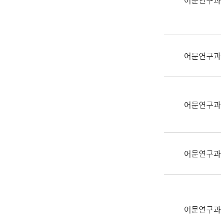
어문연구과
실
어
문
연
구
어문연구과
과
어
문
연
어문연구과
구
과
(사
전
어문연구과
팀)
언
어
정
보
어문연구과
과