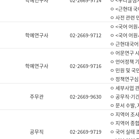
학예연구사
02-2669-9714
ㅇ <우리말샘>
ㅇ <근현대 
ㅇ 사전 관련 
ㅇ <국어 어원
학예연구사
02-2669-9712
ㅇ <국어 어원
ㅇ 근현대국어
ㅇ 어문연구 시
ㅇ 언어정책 기
학예연구사
02-2669-9716
ㅇ 민원 및 국
ㅇ 정책연구심
ㅇ 세부사업 관리
주무관
02-2669-9630
ㅇ 공무직·기간
ㅇ 문서 수발,
ㅇ 지역어 조사
ㅇ 지역어 종합
공무직
02-2669-9719
ㅇ 국어 실태 