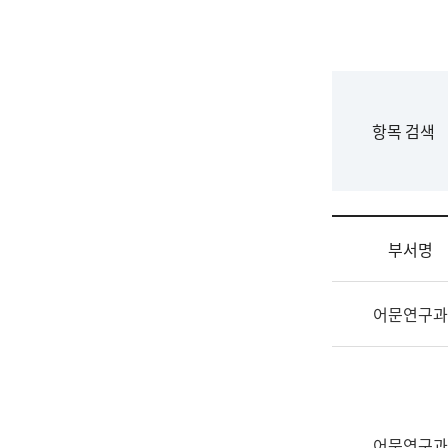
국
립
국
어
원
F
항목 검색
조
o
직
r
도
m
국
어
부서명
원
원
조
장
어문연구과
직
기
및
획
업
연
무
수
소
부
개
기
어문연구과