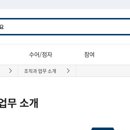
수어/점자
참여
조직과 업무 소개
바로가기
바로가기
업무 소개