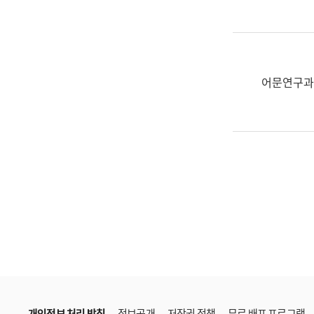
한
국
어
진
흥
어문연구과
과
수
어
점
자
진
흥
과
개인정보 처리 방침
정보공개
저작권 정책
무료 배포 프로그램