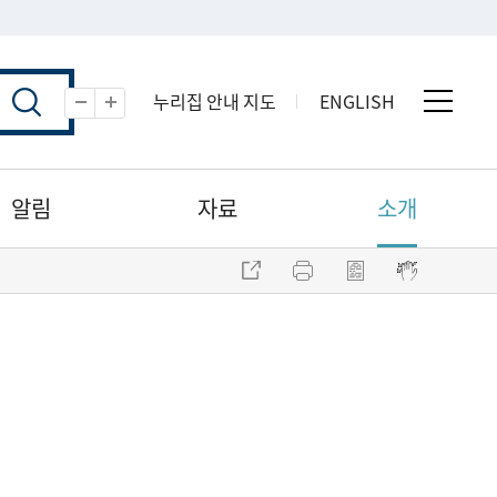
누리집 안내 지도
ENGLISH
전체 
축소
확대
알림
자료
소개
주소 복사
프린트
점자파일 내려받기
점자뷰어 보