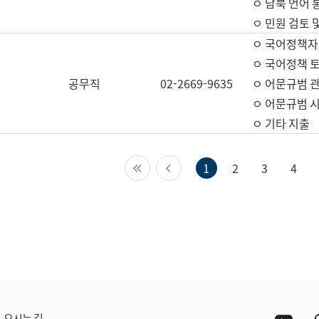
ㅇ 남북 언어 
ㅇ 민원 검토 
ㅇ 국어정책자
ㅇ 국어정책 
공무직
02-2669-9635
ㅇ 어문규범 
ㅇ 어문규범 
ㅇ 기타 지출
첫 페이지
이전 페이지
1
2
3
4
Yout
오시는 길