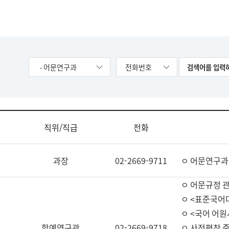
- 어문연구과
전화번호
직위/직급
전화
과장
02-2669-9711
ㅇ 어문연구과
ㅇ 어문규정 
ㅇ <표준국어
ㅇ <국어 어원
학예연구관
02-2669-9718
ㅇ 사전편찬 