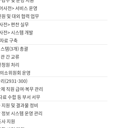
 감수 및 운영 지원
국어사전> 서비스 운영
민원 및 대외 협력 업무
사전> 편찬 실무
사전> 시스템 개발
자료 구축
스템(3개) 총괄
관 간 교류
민청원 처리
의소위원회 운영
(2931-300)
제 직원 급여·복무 관리
 자료 수합 등 부서 서무
 지원 및 결과물 정비
 정보 시스템 운영 관리
조사 지원