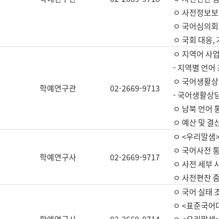
ㅇ 사전정보보
ㅇ 국어심의회
ㅇ 국회 대응,
ㅇ 지역어 사
- 지역별 언어
ㅇ 국어생활상
학예연구관
02-2669-9713
- 국어생활상담
ㅇ 남북 언어 
ㅇ 예산 및 결산(
ㅇ <우리말샘>
ㅇ 국어사전 통
학예연구사
02-2669-9717
ㅇ 사전 세부 사
ㅇ 사전편찬 
ㅇ 국어 실태 
ㅇ <표준국어