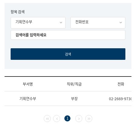
립
국
F
항목 검색
어
o
원
기획연수부
전화번호
r
조
m
직
도
국
어
원
원
장
기
획
연
수
부서명
직위/직급
전화
부
기
조
획
기획연수부
부장
02-2669-9730
직
운
및
영
업
과
무
공
첫 페이지
이전 페이지
다음 페이지
마지막 페이지
1
소
공
개
언
(부
어
서
과