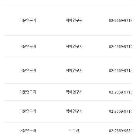
명,
교
직
육
위/
연
직
어문연구과
학예연구관
02-2669-9713
수
급,
과
전
어
화,
문
담
연
당
구
어문연구과
학예연구사
02-2669-9717
업
실
무)
어
문
연
어문연구과
학예연구사
02-2669-9714
구
과
어
문
어문연구과
학예연구사
02-2669-9712
연
구
과
(사
어문연구과
학예연구사
02-2669-9716
전
팀)
언
어
어문연구과
주무관
02-2669-9630
정