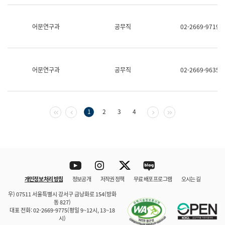
보
과
한
어문연구과
공무직
02-2669-9719
국
어
진
흥
과
어문연구과
공무직
02-2669-9635
수
어
점
자
진
첫 페이지
이전 페이지
다음 페이지
마지막 페이지
1
2
3
4
흥
과
Youtube
Instagram
Twitter
blog
개인정보 처리 방침
정보공개
저작권 정책
무료 배포 프로그램
오시는 길
바로 가기
문체부와 소속기관
우) 07511 서울특별시 강서구 금낭화로 154(방화
동 827)
대표 전화: 02-2669-9775(평일 9~12시, 13~18
시)