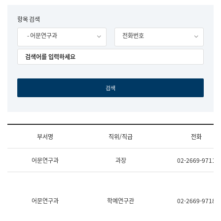
립
국
F
항목 검색
어
o
원
- 어문연구과
전화번호
r
조
m
직
도
국
어
원
원
장
기
획
연
수
부서명
직위/직급
전화
부
기
조
획
어문연구과
과장
02-2669-9711
직
운
및
영
업
과
무
공
소
공
어문연구과
학예연구관
02-2669-9718
개
언
(부
어
서
과