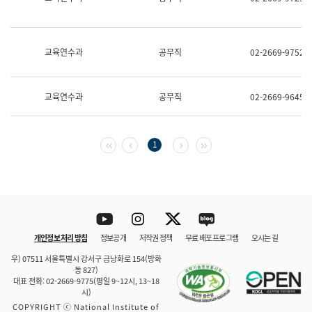
보
과
한
국
교육연수과
공무직
02-2669-9752
어
진
흥
과
교육연수과
공무직
02-2669-9645
수
어
점
자
첫 페이지
이전 페이지
다음 페이지
마지막 페이지
1
진
흥
과
Youtube
Instagram
Twitter
blog
개인정보 처리 방침
정보공개
저작권 정책
무료 배포 프로그램
오시는 길
바로 가기
문체부와 소속기관
우) 07511 서울특별시 강서구 금낭화로 154(방화
동 827)
대표 전화: 02-2669-9775(평일 9~12시, 13~18
시)
COPYRIGHT ⓒ National Institute of