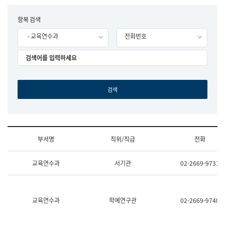
립
국
F
항목 검색
어
o
원
- 교육연수과
전화번호
r
조
m
직
도
국
어
원
원
장
기
획
연
수
부서명
직위/직급
전화
부
기
조
획
교육연수과
서기관
02-2669-9731
직
운
및
영
업
과
무
공
소
공
교육연수과
학예연구관
02-2669-9740
개
언
(부
어
서
과