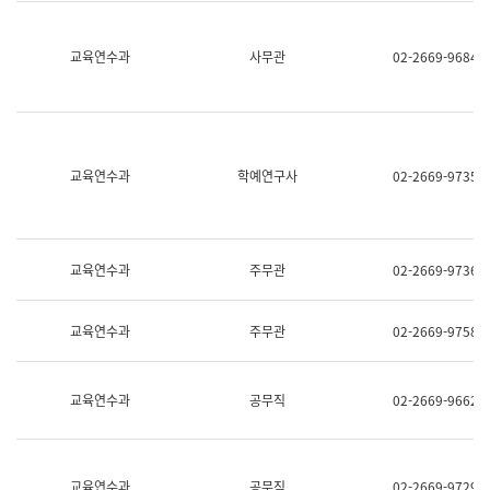
명,
교
직
육
위/
연
교육연수과
사무관
02-2669-9684
직
수
급,
과
전
어
화,
문
담
연
당
구
교육연수과
학예연구사
02-2669-9735
업
실
무)
어
문
연
구
교육연수과
주무관
02-2669-9736
과
어
문
교육연수과
주무관
02-2669-9758
연
구
과
(사
교육연수과
공무직
02-2669-9662
전
팀)
언
어
정
교육연수과
공무직
02-2669-9729