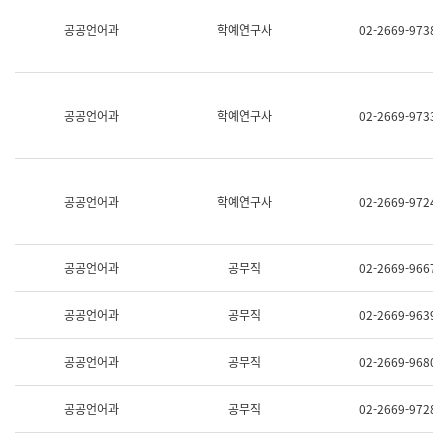
명,
교
공공언어과
학예연구사
02-2669-9738
직
육
위/
연
직
수
급,
과
전
어
공공언어과
학예연구사
02-2669-9733
화,
문
담
연
당
구
업
실
무)
어
공공언어과
학예연구사
02-2669-9724
문
연
구
과
공공언어과
공무직
02-2669-9667
어
문
연
공공언어과
공무직
02-2669-9639
구
과
(사
공공언어과
공무직
02-2669-9680
전
팀)
언
공공언어과
공무직
02-2669-9728
어
정