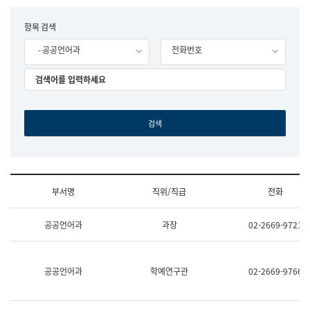
립
국
F
항목 검색
어
o
원
- 공공언어과
전화번호
r
조
m
직
도
국
어
원
원
장
기
획
연
수
부서명
직위/직급
전화
부
기
조
획
공공언어과
과장
02-2669-9721
직
운
및
영
업
과
무
공
공공언어과
학예연구관
02-2669-9766
소
공
개
언
(부
어
서
과