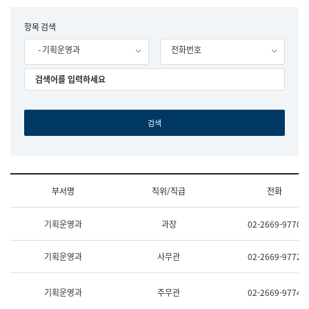
립
국
F
항목 검색
어
o
원
- 기획운영과
전화번호
r
조
m
직
도
국
어
원
원
장
기
획
연
수
부서명
직위/직급
전화
부
기
조
획
기획운영과
과장
02-2669-9770
직
운
및
영
업
과
기획운영과
사무관
02-2669-9772
무
공
소
공
개
언
기획운영과
주무관
02-2669-9774
(부
어
서
과