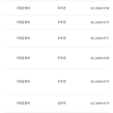
명,
교
직
기획운영과
주무관
02-2669-9780
육
위/
연
직
수
급,
과
기획운영과
주무관
02-2669-9779
전
어
화,
문
담
연
당
기획운영과
주무관
02-2669-9773
구
업
실
무)
어
문
연
기획운영과
주무관
02-2669-9768
구
과
어
문
연
구
기획운영과
주무관
02-2669-9778
과
(사
전
팀)
언
기획운영과
공무직
02-2669-9776
어
정