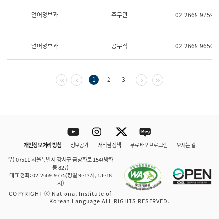
보
과
언어정보과
주무관
02-2669-9759
한
국
어
언어정보과
공무직
02-2669-9650
진
흥
과
수
첫 페이지
이전 페이지
다음 페이지
마지막 페이지
1
2
3
어
점
자
진
흥
과
Youtube
Instagram
Twitter
blog
개인정보 처리 방침
정보공개
저작권 정책
무료 배포 프로그램
오시는 길
바로 가기
문체부와 소속기관
우) 07511 서울특별시 강서구 금낭화로 154(방화
동 827)
대표 전화: 02-2669-9775(평일 9~12시, 13~18
시)
COPYRIGHT ⓒ National Institute of
Korean Language ALL RIGHTS RESERVED.