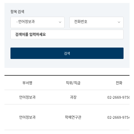
립
국
F
항목 검색
어
o
원
- 언어정보과
전화번호
r
조
m
직
도
국
어
원
원
장
기
획
연
수
부서명
직위/직급
전화
부
기
조
획
언어정보과
과장
02-2669-9750
직
운
및
영
업
과
무
공
언어정보과
학예연구관
02-2669-9754
소
공
개
언
(부
어
서
과