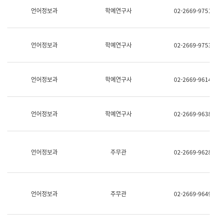
명,
교
언어정보과
학예연구사
02-2669-9751
직
육
위/
연
직
수
급,
과
언어정보과
학예연구사
02-2669-9753
전
어
화,
문
담
연
당
구
언어정보과
학예연구사
02-2669-9614
업
실
무)
어
문
연
언어정보과
학예연구사
02-2669-9638
구
과
어
문
연
언어정보과
주무관
02-2669-9628
구
과
(사
전
팀)
언어정보과
주무관
02-2669-9649
언
어
정